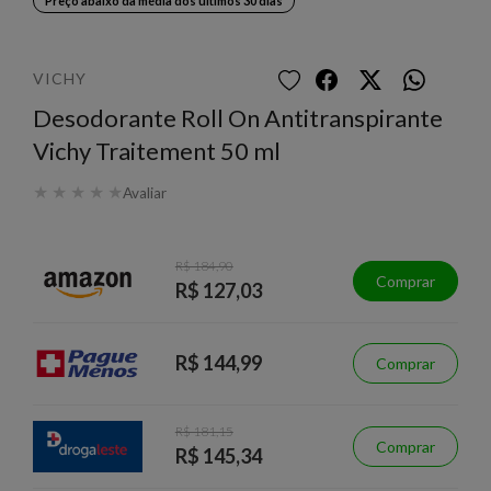
Preço abaixo da média dos últimos 30 dias
VICHY
Desodorante Roll On Antitranspirante
Vichy Traitement 50 ml
★
★
★
★
★
Avaliar
R$ 184,90
Comprar
R$ 127,03
R$ 144,99
Comprar
R$ 181,15
Comprar
R$ 145,34