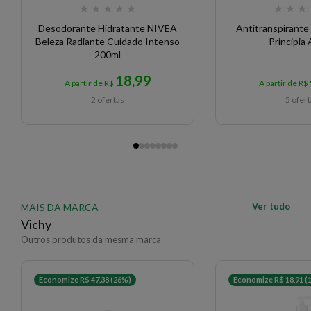
★
★
★
★
★
★
★
★
Desodorante Hidratante NIVEA
Antitranspirant
Beleza Radiante Cuidado Intenso
Principia
200ml
18,99
A partir de R$
A partir de R$
2 ofertas
5 ofer
Ver tudo
MAIS DA MARCA
Vichy
Outros produtos da mesma marca
Economize R$ 47,38 (26%)
Economize R$ 18,91 (