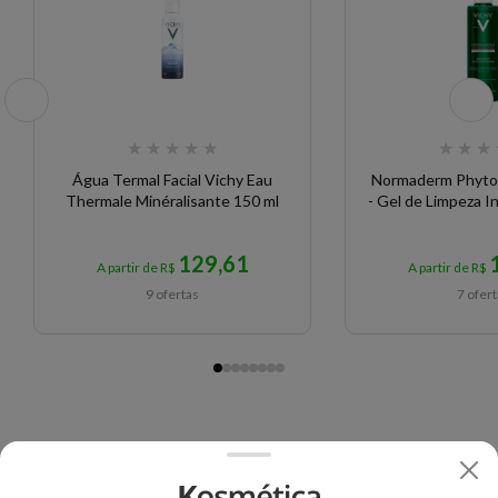
★
★
★
★
★
★
★
★
Água Termal Facial Vichy Eau
Normaderm Phytos
Thermale Minéralisante 150 ml
- Gel de Limpeza I
129,61
A partir de R$
A partir de R$
9 ofertas
7 ofer