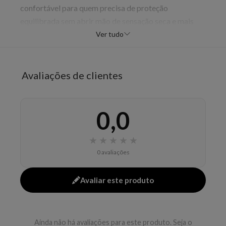
confortável para quem precisa de proteção
equilibrada sem abrir mão de sensação seca e mais
tolerável para a pele. O produto se encaixa bem em
Ver tudo
rotinas de cuidado para áreas mais delicadas.
Benefícios
Avaliações de clientes
controlar o odor e a transpiração
reduzir irritação
manter conforto
0,0
deixar toque seco
★
★
★
★
★
Modo de uso
0 avaliações
Aplicar nas axilas limpas e secas, aguardando
secagem antes de se vestir.
Avaliar este produto
EAN: 3337871320300 - 288
✨ Descrição gerada por IA a partir de dados das lojas
Ainda não há avaliações para este produto. Seja o