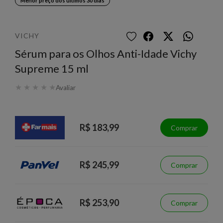
Menor preço dos últimos 30 dias
VICHY
Sérum para os Olhos Anti-Idade Vichy
Supreme 15 ml
★
★
★
★
★
Avaliar
R$ 183,99
Comprar
R$ 245,99
Comprar
R$ 253,90
Comprar