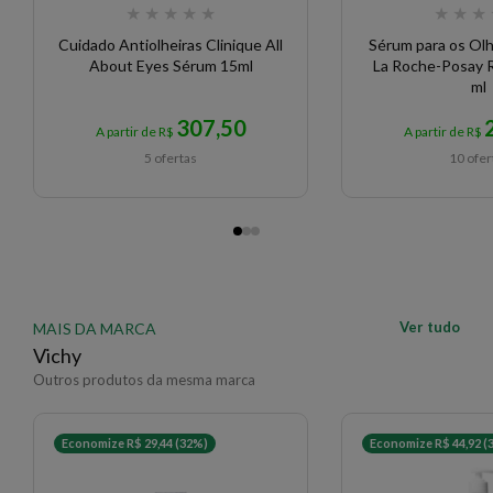
★
★
★
★
★
★
★
★
Cuidado Antiolheiras Clinique All
Sérum para os Ol
About Eyes Sérum 15ml
La Roche-Posay 
ml
307,50
A partir de R$
A partir de R$
5 ofertas
10 ofer
Ver tudo
MAIS DA MARCA
Vichy
Outros produtos da mesma marca
Economize R$ 29,44 (32%)
Economize R$ 44,92 (