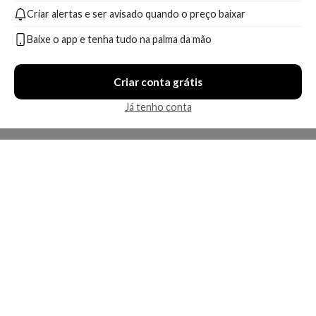
Criar alertas e ser avisado quando o preço baixar
A partir de:
Até:
48,99
75,99
R$
R$
Baixe o app e tenha tudo na palma da mão
Compare
Criar conta grátis
5 ofertas
Já tenho conta