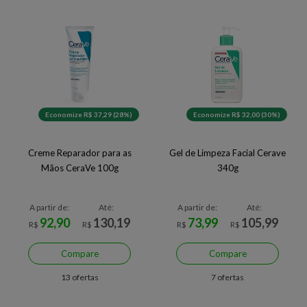
Economize R$ 37,29 (28%)
Economize R$ 32,00 (30%)
Creme Reparador para as
Gel de Limpeza Facial Cerave
Mãos CeraVe 100g
340g
A partir de:
Até:
A partir de:
Até:
92,90
130,19
73,99
105,99
R$
R$
R$
R$
Compare
Compare
13 ofertas
7 ofertas