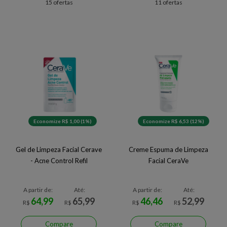
15 ofertas
11 ofertas
Economize R$ 1,00 (1%)
Economize R$ 6,53 (12%)
Gel de Limpeza Facial Cerave
Creme Espuma de Limpeza
- Acne Control Refil
Facial CeraVe
A partir de:
Até:
A partir de:
Até:
64,99
65,99
46,46
52,99
R$
R$
R$
R$
Compare
Compare