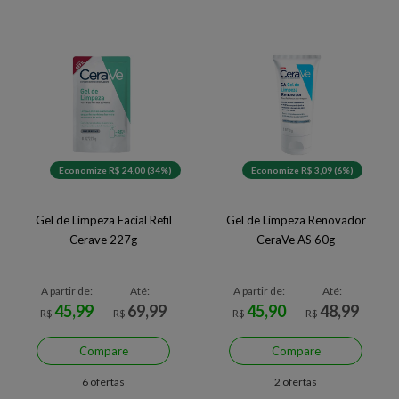
Economize R$ 24,00 (34%)
Economize R$ 3,09 (6%)
Gel de Limpeza Facial Refil
Gel de Limpeza Renovador
Cerave 227g
CeraVe AS 60g
A partir de:
Até:
A partir de:
Até:
45,99
69,99
45,90
48,99
R$
R$
R$
R$
Compare
Compare
6 ofertas
2 ofertas