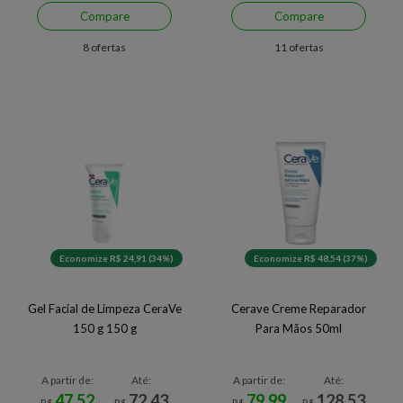
Compare
Compare
8 ofertas
11 ofertas
Economize R$ 24,91 (34%)
Economize R$ 48,54 (37%)
Gel Facial de Limpeza CeraVe
Cerave Creme Reparador
150 g 150 g
Para Mãos 50ml
A partir de:
Até:
A partir de:
Até:
47,52
72,43
79,99
128,53
R$
R$
R$
R$