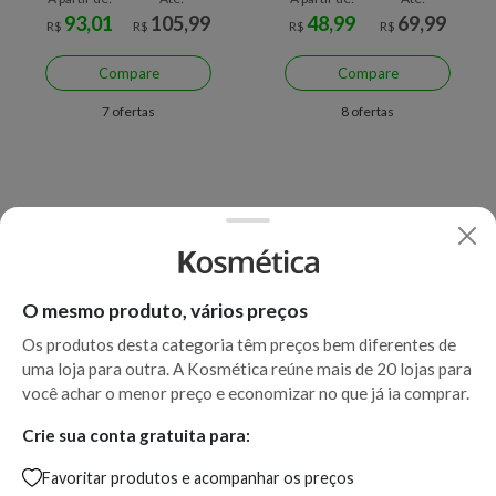
93,01
105,99
48,99
69,99
R$
R$
R$
R$
Compare
Compare
7 ofertas
8 ofertas
O mesmo produto, vários preços
Os produtos desta categoria têm preços bem diferentes de
uma loja para outra. A Kosmética reúne mais de 20 lojas para
Economize R$ 27,00 (35%)
você achar o menor preço e economizar no que já ia comprar.
Espuma Facial de Limpeza
Crie sua conta gratuita para:
Hidratante CeraVe 140 g 140
Favoritar produtos e acompanhar os preços
g