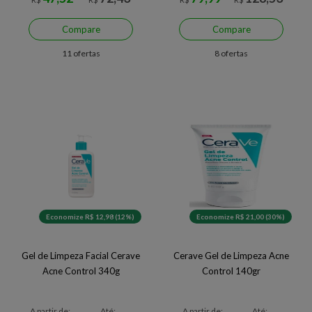
Compare
Compare
11 ofertas
8 ofertas
Economize R$ 12,98 (12%)
Economize R$ 21,00 (30%)
Gel de Limpeza Facial Cerave
Cerave Gel de Limpeza Acne
Acne Control 340g
Control 140gr
A partir de:
Até:
A partir de:
Até: