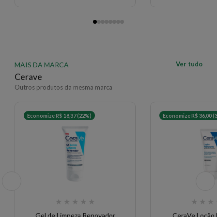
Ver tudo
MAIS DA MARCA
Cerave
Outros produtos da mesma marca
Economize R$ 18,37 (22%)
Economize R$ 36,00 (
★
★
★
★
★
★
★
★
Gel de Limpeza Renovador
CeraVe Loção 