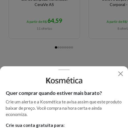
CeraVe AS
Corporal -
64,59
A partir de R$
A partir de R$
11 ofertas
8 ofer
Quer comprar quando estiver mais barato?
Crie um alerta e a Kosmética te avisa assim que este produto
baixar de preço. Você compra na hora certa e ainda
economiza.
Crie sua conta gratuita para: