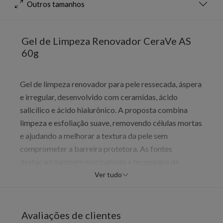
Outros tamanhos
Gel de Limpeza Renovador CeraVe AS
60g
Gel de limpeza renovador para pele ressecada, áspera
e irregular, desenvolvido com ceramidas, ácido
salicílico e ácido hialurônico. A proposta combina
limpeza e esfoliação suave, removendo células mortas
e ajudando a melhorar a textura da pele sem
comprometer a barreira protetora. As fontes
destacam também niacinamida e tecnologia de
liberação contínua de hidratação, com uso diário no
Ver tudo
rosto e no corpo. É indicado para quem busca uma
renovação suave da pele com sensação de maciez e
hidratação ao longo do uso.
Avaliações de clientes