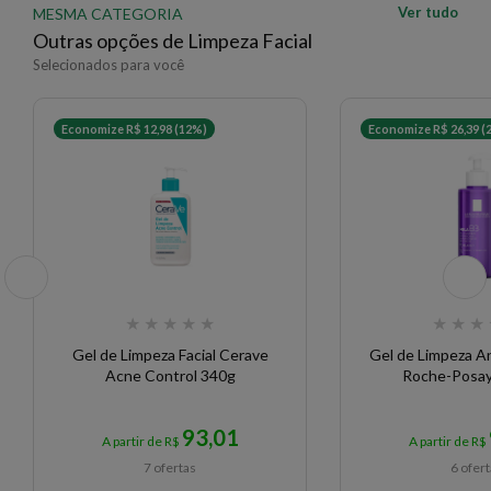
Ver tudo
MESMA CATEGORIA
Outras opções de Limpeza Facial
Selecionados para você
Economize R$ 12,98 (12%)
Economize R$ 26,39 (
★
★
★
★
★
★
★
★
Gel de Limpeza Facial Cerave
Gel de Limpeza A
Acne Control 340g
Roche-Posay
93,01
A partir de R$
A partir de R$
7 ofertas
6 ofer