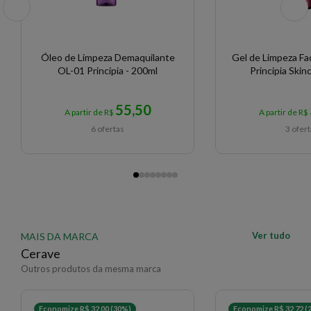
Óleo de Limpeza Demaquilante
Gel de Limpeza Fac
OL-01 Principia - 200ml
Principia Skin
55,50
A partir de R$
A partir de R$
6 ofertas
3 ofer
Ver tudo
MAIS DA MARCA
Cerave
Outros produtos da mesma marca
Economize R$ 32,00 (30%)
Economize R$ 32,72 (