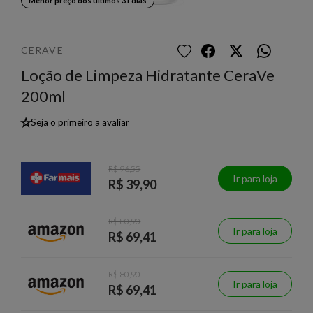
Menor preço dos últimos 31 dias
CERAVE
Loção de Limpeza Hidratante CeraVe
200ml
★
Seja o primeiro a avaliar
R$ 96,55
Ir para loja
R$ 39,90
R$ 80,90
Ir para loja
R$ 69,41
R$ 80,90
Ir para loja
R$ 69,41