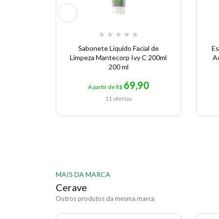
★
★
★
★
★
Sabonete Líquido Facial de
Es
Limpeza Mantecorp Ivy C 200ml
Ac
200 ml
69,90
A partir de R$
11 ofertas
MAIS DA MARCA
Cerave
Outros produtos da mesma marca