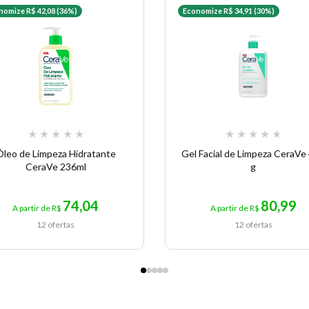
nomize R$ 42,08 (36%)
Economize R$ 34,91 (30%)
★
★
★
★
★
★
★
★
★
★
Óleo de Limpeza Hidratante
Gel Facial de Limpeza CeraVe
CeraVe 236ml
g
74,04
80,99
A partir de R$
A partir de R$
12 ofertas
12 ofertas