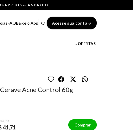
ÇO
·
APP IOS & ANDROID
ojas
FAQ
Baixe o App
Acesse sua conta
OFERTAS
l Cerave Acne Control 60g
 40,90
Comprar
$ 41,71