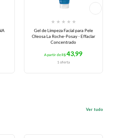
★
★
★
★
★
NA
Gel de Limpeza Facial para Pele
Água 
Oleosa La Roche-Posay - Effaclar
Mic
Concentrado
43,99
A partir de R$
A p
1 oferta
Ver tudo