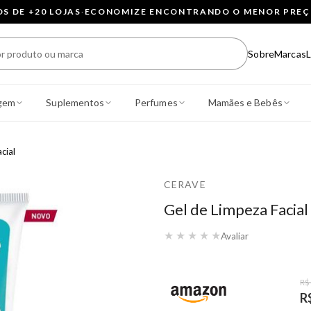
 DE +20 LOJAS
·
ECONOMIZE ENCONTRANDO O MENOR PRE
Sobre
Marcas
L
gem
Suplementos
Perfumes
Mamães e Bebês
cial
CERAVE
Gel de Limpeza Facia
★
★
★
★
★
Avaliar
R$
R