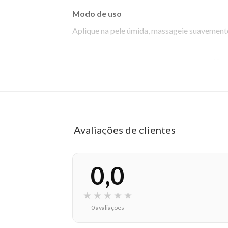
Modo de uso
Aplique na pele úmida, massageie suavemente
EAN: 7899706192699 - 651
✨ Descrição gerada por IA a partir de dados das lojas
Avaliações de clientes
0,0
★
★
★
★
★
0 avaliações