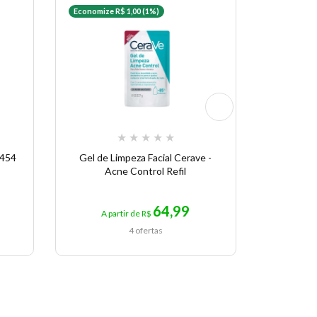
Economize R$ 1,00 (1%)
Economize 
★
★
★
★
★
 454
Gel de Limpeza Facial Cerave -
Cerave
Acne Control Refil
64,99
A partir de R$
A p
4 ofertas