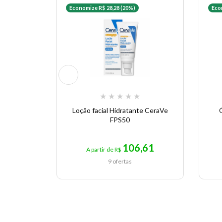
Economize R$ 28,28 (20%)
Eco
★
★
★
★
★
Loção facial Hidratante CeraVe
FPS50
106,61
A partir de R$
9 ofertas