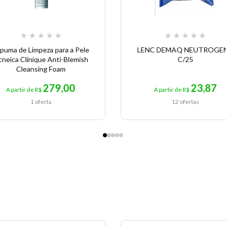
★
★
★
★
★
★
★
★
★
★
puma de Limpeza para a Pele
LENC DEMAQ NEUTROGE
neica Clinique Anti-Blemish
C/25
Cleansing Foam
279,00
23,87
A partir de R$
A partir de R$
1 oferta
12 ofertas