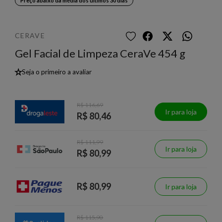
Preço abaixo da média dos últimos 30 dias
CERAVE
Gel Facial de Limpeza CeraVe 454 g
★
Seja o primeiro a avaliar
R$ 116,69
Ir para loja
R$ 80,46
R$ 111,99
Ir para loja
R$ 80,99
R$ 80,99
Ir para loja
R$ 115,90