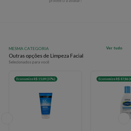
primeiro a avaliar!
EAN: 7899706172745 - 775
✨ Descrição gerada por IA a partir de dados das lojas
Ver tudo
MESMA CATEGORIA
Outras opções de Limpeza Facial
Selecionados para você
Economize R$ 15,09 (37%)
Economize R$ 87,86 (