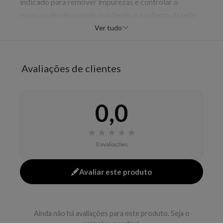
indicado para remover impurezas e controlar o
excesso de oleosidade mantendo o conforto da pele.
O frasco de 454 g reforça a proposta de uso
Ver tudo
frequente e duração maior na rotina diária de limpeza
facial.
Avaliações de clientes
Benefícios
Limpeza profunda
ajuda a restaurar a barreira cutânea
0,0
controla oleosidade
sem fragrância
★
★
★
★
★
hipoalergênico
0 avaliações
Modo de uso
Avaliar este produto
Aplique no rosto úmido, massageie suavemente e
enxágue. Pode ser usado diariamente, de manhã e à
noite.
Ainda não há avaliações para este produto. Seja o