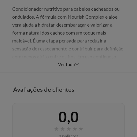
Condicionador nutritivo para cabelos cacheados ou
ondulados. A fórmula com Nourish Complex e aloe
vera ajuda a hidratar, desembaraçar e valorizar a
forma natural dos cachos com um toque mais
maleável. É uma etapa pensada para reduzir a
sensação de ressecamento e contribuir para definição
com menos atrito entre os fios. Em uso contínuo, o
resultado esperado é um cabelo com curvatura mais
Ver tudo
confortável, maciez e aparência mais bem cuidada.
Benefícios
Avaliações de clientes
hidratar intensamente
definir os cachos
desembaraçar
0,0
reduzir o ressecamento
★
★
★
★
★
Modo de uso
0 avaliações