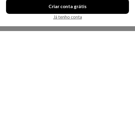
Criar conta grátis
Já tenho conta
A Kosmética
Redes Sociais
Baixe o App
Sobre nós
Contato
FAQ
App
Privacidade
Cookies
Termos