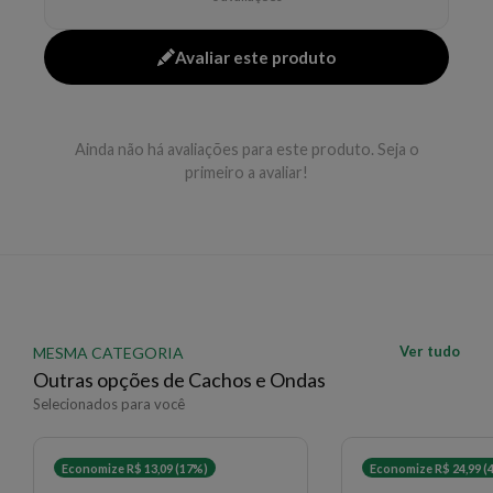
Aplicar no comprimento e pontas após o shampoo,
deixar agir e enxaguar.
Avaliar este produto
EAN: 3474637135652 - 228
✨ Descrição gerada por IA a partir de dados das lojas
Ainda não há avaliações para este produto. Seja o
primeiro a avaliar!
Ver tudo
MESMA CATEGORIA
Outras opções de Cachos e Ondas
Selecionados para você
Economize R$ 13,09 (17%)
Economize R$ 24,99 (