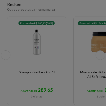
Redken
Outros produtos da mesma marca
Economize R$ 185,15 (38%)
Economize R$ 144,67 
Shampoo Redken Abc 1l
Máscara de Hidr
All Soft Hea
289,65
A partir de R$
A partir de R$
3 ofertas
11 ofer