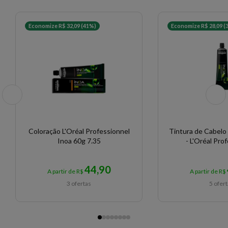
Economize R$ 32,09 (41%)
Economize R$ 28,09 (
Coloração L'Oréal Professionnel
Tintura de Cabelo 
Inoa 60g 7.35
- L'Oréal Pro
44,90
A partir de R$
A partir de R$
3 ofertas
5 ofer