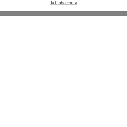
Já tenho conta
A Kosmética
Redes Sociais
Baixe o App
Sobre nós
Contato
FAQ
App
Privacidade
Cookies
Termos
Lojas