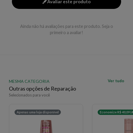
Avaliar este produto
Modo de uso
Aplique após o shampoo no comprimento e nas
pontas, massageie suavemente, deixe agir por 2 a 3
Ainda não há avaliações para este produto. Seja o
minutos e enxágue bem.
primeiro a avaliar!
EAN: 7908615060774 - 163
✨ Descrição gerada por IA a partir de dados das lojas
Ver tudo
MESMA CATEGORIA
Outras opções de Reparação
Selecionados para você
Apenas uma loja disponível
Economize R$ 40,09 (