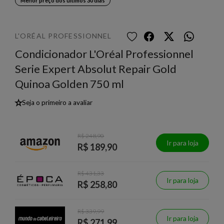
Menor preço dos últimos 30 dias
L'ORÉAL PROFESSIONNEL
Condicionador L'Oréal Professionnel
Serie Expert Absolut Repair Gold
Quinoa Golden 750 ml
★
Seja o primeiro a avaliar
R$ 248,90
Ir para loja
R$ 189,90
R$ 431,33
Ir para loja
R$ 258,80
R$ 339,99
Ir para loja
R$ 271,99