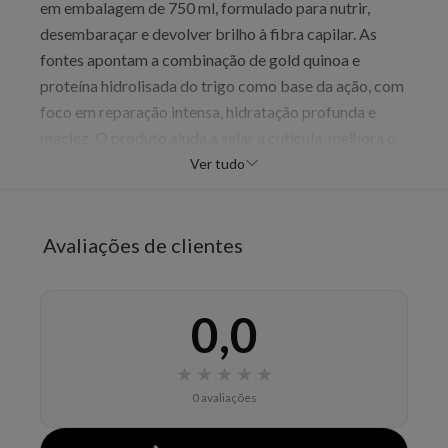
em embalagem de 750 ml, formulado para nutrir,
desembaraçar e devolver brilho à fibra capilar. As
fontes apontam a combinação de gold quinoa e
proteína hidrolisada do trigo como base da ação, com
foco em reparação intensa, hidratação profunda e
maciez. O produto ajuda a selar a cutícula, melhora o
alinhamento dos fios e deixa o cabelo com aparência
Ver tudo
mais saudável e toque mais suave. É uma etapa de
tratamento profissional para complementar a rotina
Absolut Repair.
Avaliações de clientes
Benefícios
repara e hidrata os fios
0,0
facilita o desembaraço
promove brilho
★
★
★
★
★
deixa o cabelo mais macio
0 avaliações
ajuda a selar a cutícula