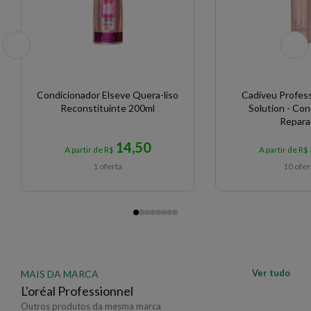
Condicionador Elseve Quera-liso
Cadiveu Profess
Reconstituinte 200ml
Solution - Con
Repara
14,50
A partir de R$
A partir de R$
1 oferta
10 ofer
Ver tudo
MAIS DA MARCA
L'oréal Professionnel
Outros produtos da mesma marca