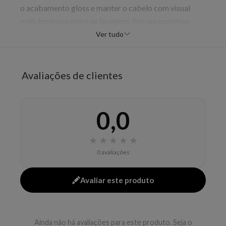
o acabamento gloss e manter o cabelo com visual
mais luminoso entre as lavagens. Em uso contínuo,
contribui para uma rotina de cor com aparência mais
Ver tudo
polida e acabamento mais alinhado.
Benefícios
Avaliações de clientes
proteger a cor
dar gloss
melhorar a maciez
0,0
selar o aspecto da fibra
★
★
★
★
★
Modo de uso
0 avaliações
Aplicar no comprimento e pontas após o shampoo,
deixar agir e enxaguar.
Avaliar este produto
EAN: 3474637173463 - 231
✨ Descrição gerada por IA a partir de dados das lojas
Ainda não há avaliações para este produto. Seja o