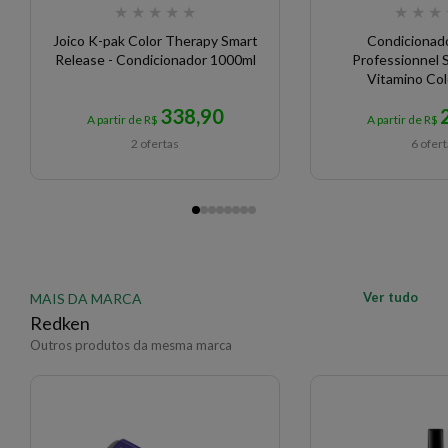
★
★
★
★
★
★
★
★
Joico K-pak Color Therapy Smart
Condicionado
Release - Condicionador 1000ml
Professionnel S
Vitamino Col
338,90
A partir de R$
A partir de R$
2 ofertas
6 ofer
Ver tudo
MAIS DA MARCA
Redken
Outros produtos da mesma marca