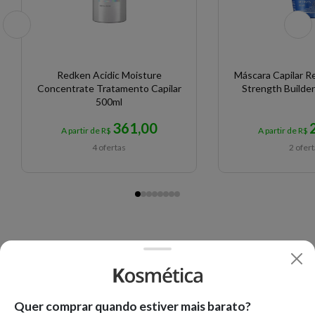
Redken Acidic Moisture
Máscara Capilar 
Concentrate Tratamento Capilar
Strength Builder
500ml
361,00
A partir de R$
A partir de R$
4 ofertas
2 ofer
Quer comprar quando estiver mais barato?