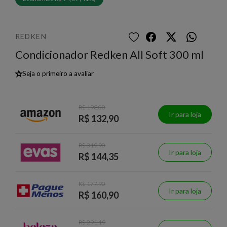
REDKEN
Condicionador Redken All Soft 300 ml
★
Seja o primeiro a avaliar
R$ 198,00
Ir para loja
R$ 132,90
R$ 319,90
Ir para loja
R$ 144,35
R$ 177,90
Ir para loja
R$ 160,90
R$ 291,19