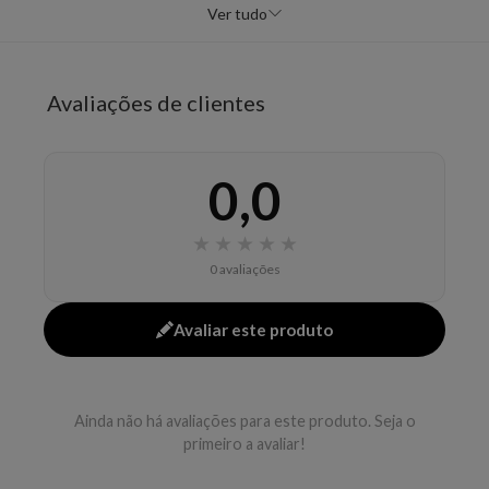
a ficar mais sedoso e alinhado, contribuindo para uma
Ver tudo
rotina de hidratação simples e eficiente.
Benefícios
Avaliações de clientes
hidratar
facilitar o desembaraço
dar maciez
0,0
deixar brilho
★
★
★
★
★
Modo de uso
0 avaliações
Aplicar após o shampoo no comprimento e pontas,
deixar agir e enxaguar.
Avaliar este produto
EAN: 3474636919970 - 225
✨ Descrição gerada por IA a partir de dados das lojas
Ainda não há avaliações para este produto. Seja o
primeiro a avaliar!