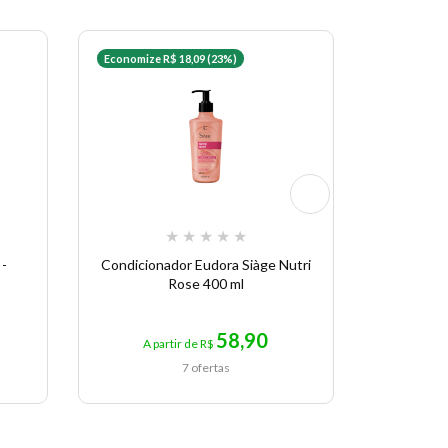
Economize R$ 18,09 (23%)
Economize 
★
★
★
★
★
 -
Condicionador Eudora Siàge Nutri
Condici
Rose 400 ml
58,90
A partir de R$
A p
7 ofertas