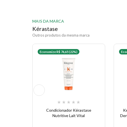
MAIS DA MARCA
Kérastase
Outros produtos da mesma marca
Economize R$ 76,65 (22%)
Eco
★
★
★
★
★
Condicionador Kérastase
K
Nutritive Lait Vital
Den