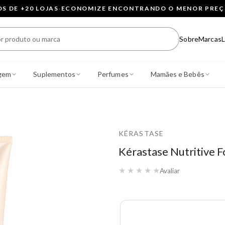
 DE +20 LOJAS
·
ECONOMIZE ENCONTRANDO O MENOR PRE
Sobre
Marcas
L
gem
Suplementos
Perfumes
Mamães e Bebês
KÉRASTASE
Kérastase Nutritive F
★
★
★
★
★
Avaliar