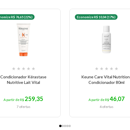
nomize R$ 76,65 (22%)
Economize R$ 10,04 (17%)
★
★
★
★
★
★
★
★
★
★
Condicionador Kérastase
Keune Care Vital Nutrition
Nutritive Lait Vital
Condicionador 80ml
259,35
46,07
A partir de R$
A partir de R$
7 ofertas
4 ofertas