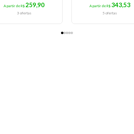
259,90
343,53
A partir de R$
A partir de R$
3 ofertas
5 ofertas