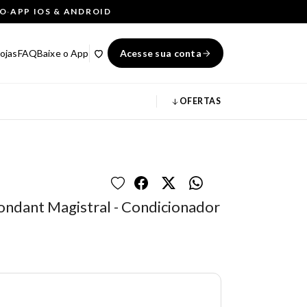
ÇO
·
APP IOS & ANDROID
ojas
FAQ
Baixe o App
Acesse sua conta
OFERTAS
ondant Magistral - Condicionador