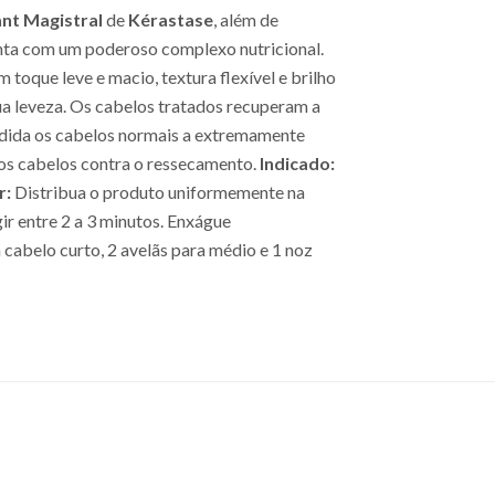
ant Magistral
de
Kérastase
, além de
onta com um poderoso complexo nutricional.
toque leve e macio, textura flexível e brilho
ua leveza. Os cabelos tratados recuperam a
medida os cabelos normais a extremamente
 os cabelos contra o ressecamento.
Indicado:
r:
Distribua o produto uniformemente na
r entre 2 a 3 minutos. Enxágue
 cabelo curto, 2 avelãs para médio e 1 noz