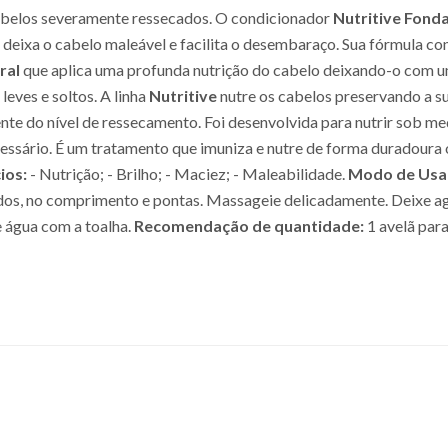
abelos severamente ressecados. O condicionador
Nutritive Fond
, deixa o cabelo maleável e facilita o desembaraço. Sua fórmula c
ral
que aplica uma profunda nutrição do cabelo deixando-o com um 
leves e soltos. A linha
Nutritive
nutre os cabelos preservando a s
dente do nível de ressecamento. Foi desenvolvida para nutrir sob 
cessário. É um tratamento que imuniza e nutre de forma duradoura
ios:
- Nutrição; - Brilho; - Maciez; - Maleabilidade.
Modo de Usa
os, no comprimento e pontas. Massageie delicadamente. Deixe agi
 água com a toalha.
Recomendação de quantidade:
1 avelã para