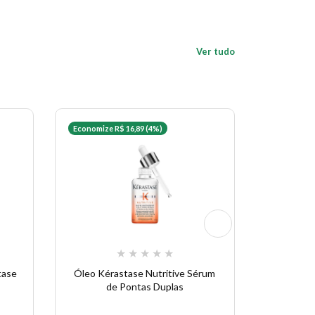
Ver tudo
Economize R$ 16,89 (4%)
Economize 
★
★
★
★
★
tase
Óleo Kérastase Nutritive Sérum
Máscara 
de Pontas Duplas
Chro
Ré