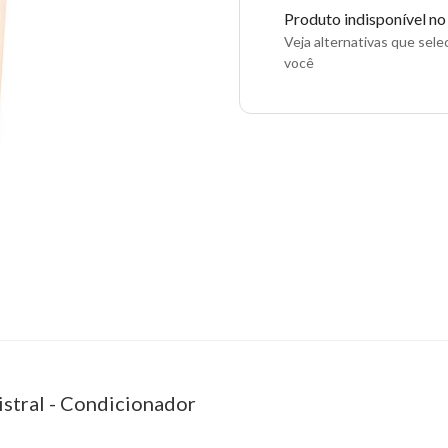
Produto indisponível n
Veja alternativas que sel
você
stral - Condicionador