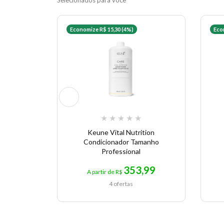
Selecionados para você
Economize R$ 15,30 (4%)
Eco
★
★
★
★
★
Keune Vital Nutrition
Condicionador Tamanho
Professional
353,99
A partir de R$
4 ofertas