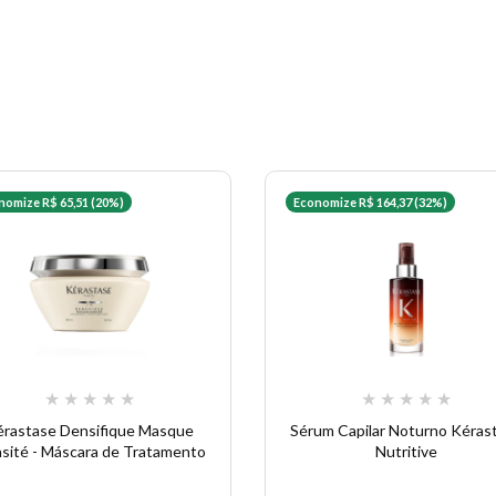
nomize R$ 65,51 (20%)
Economize R$ 164,37 (32%)
★
★
★
★
★
★
★
★
★
★
érastase Densifique Masque
Sérum Capilar Noturno Kéras
sité - Máscara de Tratamento
Nutritive