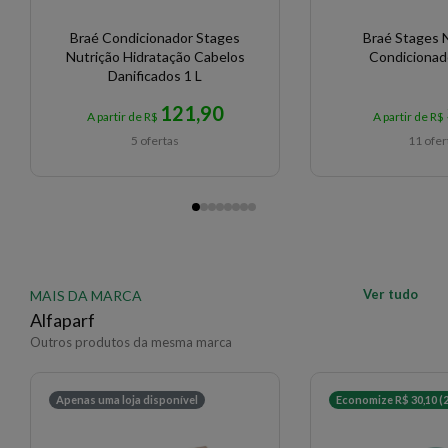
Braé Condicionador Stages
Braé Stages N
Nutrição Hidratação Cabelos
Condicionad
Danificados 1 L
121,90
A partir de R$
A partir de R$
5 ofertas
11 ofer
Ver tudo
MAIS DA MARCA
Alfaparf
Outros produtos da mesma marca
Apenas uma loja disponível
Economize R$ 30,10 (