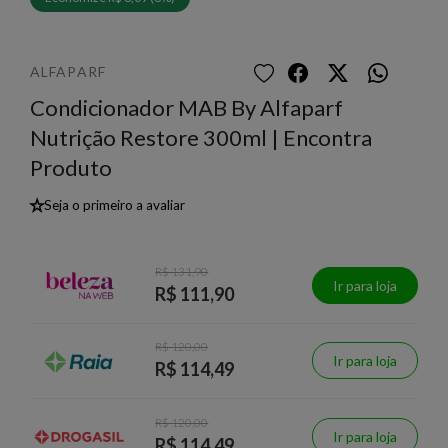
ALFAPARF
Condicionador MAB By Alfaparf
Nutrição Restore 300ml | Encontra
Produto
★
Seja o primeiro a avaliar
R$ 131,90
Ir para loja
R$ 111,90
R$ 120,00
Ir para loja
R$ 114,49
R$ 120,00
Ir para loja
R$ 114,49