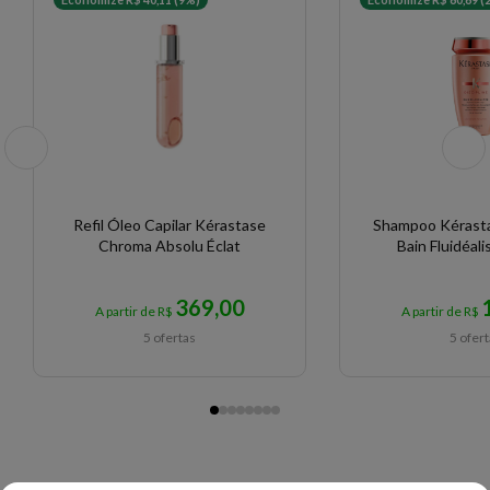
Refil Óleo Capilar Kérastase
Shampoo Kérasta
Chroma Absolu Éclat
Bain Fluidéali
369,00
A partir de R$
A partir de R$
5 ofertas
5 ofer