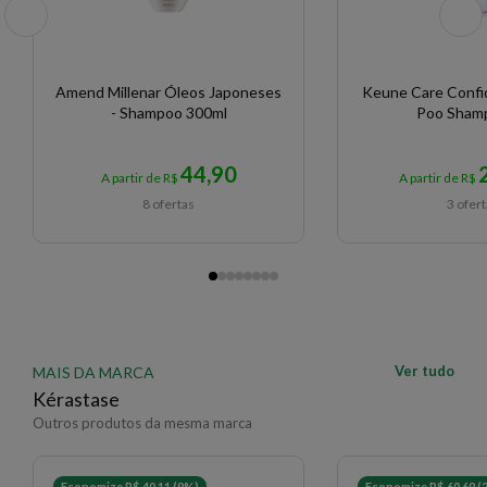
Amend Millenar Óleos Japoneses
Keune Care Confi
- Shampoo 300ml
Poo Sh
44,90
A partir de R$
A partir de R$
8 ofertas
3 ofer
Ver tudo
MAIS DA MARCA
Kérastase
Outros produtos da mesma marca
Economize R$ 40,11 (9%)
Economize R$ 60,69 (