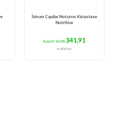
ve
Sérum Capilar Noturno Kérastase
KERAS
Nutritive
341,91
A partir de R$
A pa
6 ofertas