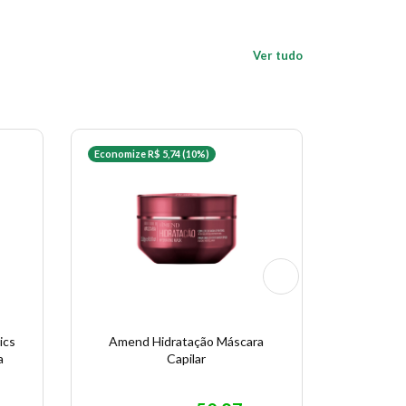
Ver tudo
Economize R$ 5,74 (10%)
Apenas uma
ics
Amend Hidratação Máscara
Aneethun 
a
Capilar