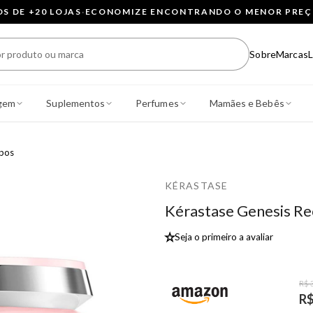
 DE +20 LOJAS
·
ECONOMIZE ENCONTRANDO O MENOR PRE
Sobre
Marcas
L
gem
Suplementos
Perfumes
Mamães e Bebês
ipos
KÉRASTASE
Kérastase Genesis Re
★
Seja o primeiro a avaliar
R$ 
R$