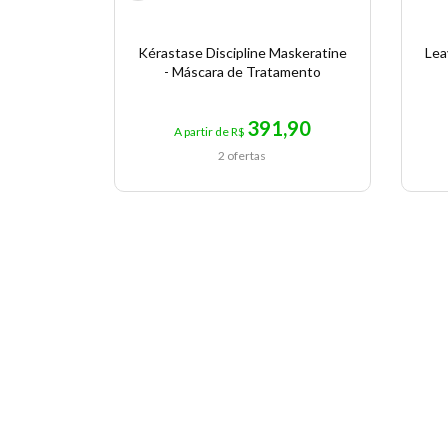
Kérastase Discipline Maskeratine
Lea
- Máscara de Tratamento
391,90
A partir de R$
2 ofertas