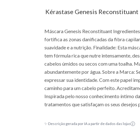
Kérastase Genesis Reconstituant 
Máscara Genesis Reconstituant Ingredientes:
fortifica as zonas danificadas da fibra capi
suavidade e a nutrição. Finalidade: Esta más
tem fórmula rica que nutre intensamente, des
cabelos úmidos ou secos com uma toalha. Mas
abundantemente por água. Sobre a Marca: Seu
expressar sua identidade. Com este papel imp
caminho para um cabelo perfeito. Acreditamo
Inspirada pelo nosso conhecimento íntimo da
tratamentos que satisfaçam os seus desejos 
EAN: 7899706194839 - 1564
✨ Descrição gerada por IA a partir de dados das lojas