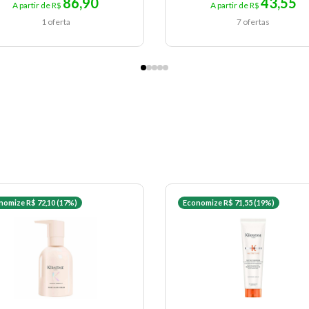
86,90
43,55
A partir de R$
A partir de R$
1 oferta
7 ofertas
nomize R$ 72,10 (17%)
Economize R$ 71,55 (19%)