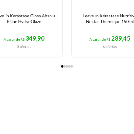
ve-in Kerástase Gloss Absolu
Leave-in Kérastase Nutriti
Riche Hydra-Glaze
Nectar Thermique 150 ml
349,90
289,45
A partir de R$
A partir de R$
5 ofertas
6 ofertas