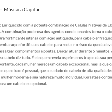
– Máscara Capilar
 Enriquecido com a potente combinação de Células Nativas de Eld
lar. A combinação poderosa dos agentes condicionantes torna o cabe
cara fortificante intensa com ação antiqueda, para cabelo enfraqu
embaraça e fortifica os cabelos para reduzir o risco da queda dev
sagear comprimentos e pontas. Deixar atuar durante 5 minutos. A
 cabelo diz tudo. É ele quem revela os primeiros traços da sua p
ortante, cada mulher merece um cabelo excepcional, mas já que ca
s que o luxo é pessoal, que o cuidado do cabelo de alta qualidade
 mulher moderna e sua natureza muito individual, Kérastase contin
para um cabelo excepcional.