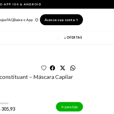
ÇO
·
APP IOS & ANDROID
ojas
FAQ
Baixe o App
Acesse sua conta
OFERTAS
constituant – Máscara Capilar
339,00
Ir para loja
 305,93