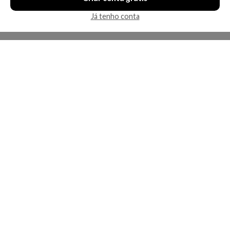
Já tenho conta
A Kosmética
Redes Sociais
Baixe o App
Sobre nós