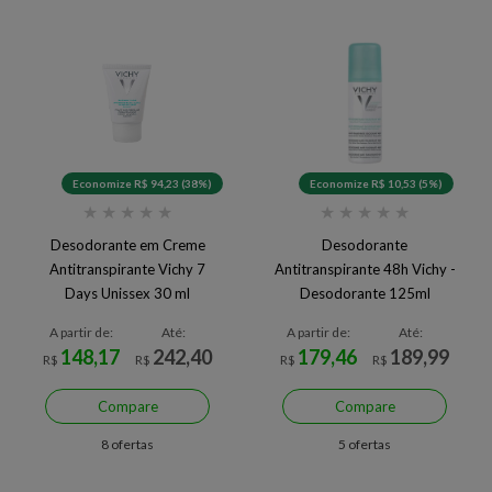
Economize R$ 94,23 (38%)
Economize R$ 10,53 (5%)
★
★
★
★
★
★
★
★
★
★
Desodorante em Creme
Desodorante
Antitranspirante Vichy 7
Antitranspirante 48h Vichy -
Days Unissex 30 ml
Desodorante 125ml
A partir de:
Até:
A partir de:
Até:
148,17
242,40
179,46
189,99
R$
R$
R$
R$
Compare
Compare
8 ofertas
5 ofertas