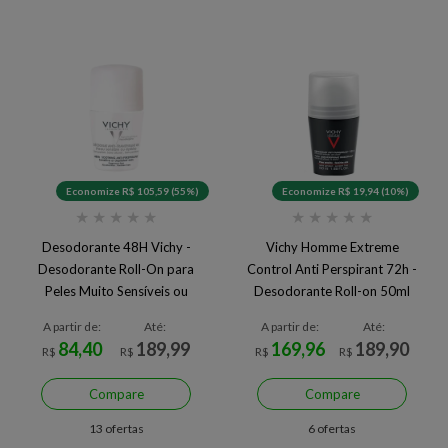
Economize R$ 105,59 (55%)
Economize R$ 19,94 (10%)
★
★
★
★
★
★
★
★
★
★
Desodorante 48H Vichy -
Vichy Homme Extreme
Desodorante Roll-On para
Control Anti Perspirant 72h -
Peles Muito Sensíveis ou
Desodorante Roll-on 50ml
Depiladas 50ml
A partir de:
Até:
A partir de:
Até:
84,40
189,99
169,96
189,90
R$
R$
R$
R$
Compare
Compare
13 ofertas
6 ofertas