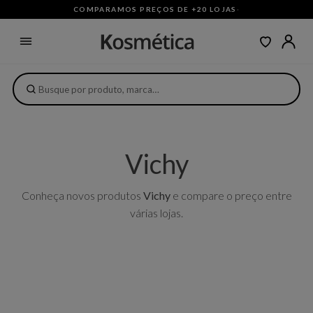
COMPARAMOS PREÇOS DE +20 LOJAS
·
Vichy
Conheça novos produtos
Vichy
e compare o preço entre
várias lojas.