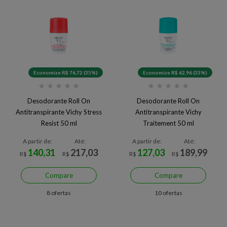
Economize R$ 76,72 (35%)
Economize R$ 62,96 (33%)
★
★
★
★
★
★
★
★
★
★
Desodorante Roll On
Desodorante Roll On
Antitranspirante Vichy Stress
Antitranspirante Vichy
Resist 50 ml
Traitement 50 ml
A partir de:
Até:
A partir de:
Até:
140,31
217,03
127,03
189,99
R$
R$
R$
R$
Compare
Compare
8 ofertas
10 ofertas