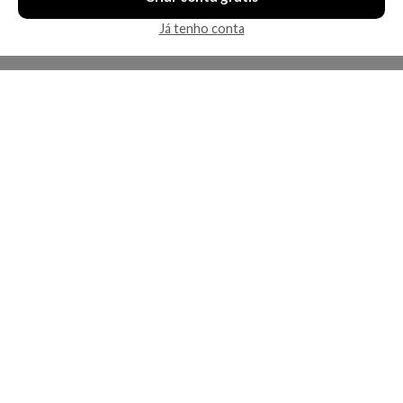
Já tenho conta
A Kosmética
Redes Sociais
Baixe o App
Sobre nós