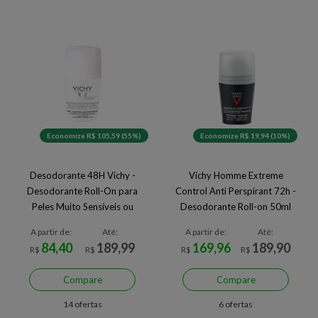
Economize R$ 105,59 (55%)
Economize R$ 19,94 (10%)
Desodorante 48H Vichy -
Vichy Homme Extreme
Desodorante Roll-On para
Control Anti Perspirant 72h -
Peles Muito Sensíveis ou
Desodorante Roll-on 50ml
Depiladas 50ml
A partir de:
Até:
A partir de:
Até:
84,40
189,99
169,96
189,90
R$
R$
R$
R$
Compare
Compare
14 ofertas
6 ofertas