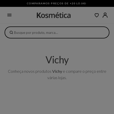
COMPARAMOS PREÇOS DE +20 LOJAS
·
Vichy
Conheça novos produtos
Vichy
e compare o preço entre
várias lojas.