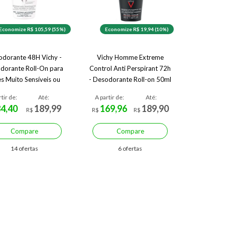
Economize R$ 105,59 (55%)
Economize R$ 19,94 (10%)
dorante 48H Vichy -
Vichy Homme Extreme
dorante Roll-On para
Control Anti Perspirant 72h
es Muito Sensíveis ou
- Desodorante Roll-on 50ml
Depiladas 50ml
rtir de:
Até:
A partir de:
Até:
84,40
189,99
169,96
189,90
R$
R$
R$
Compare
Compare
14 ofertas
6 ofertas