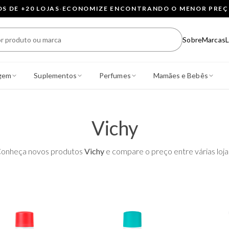
 DE +20 LOJAS
·
ECONOMIZE ENCONTRANDO O MENOR PRE
Sobre
Marcas
L
gem
Suplementos
Perfumes
Mamães e Bebês
Vichy
onheça novos produtos
Vichy
e compare o preço entre várias loja