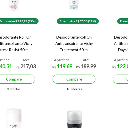
Economize R$ 76,72 (35%)
Economize R$ 70,30 (37%)
Econo
sodorante Roll On
Desodorante Roll On
Desodo
titranspirante Vichy
Antitranspirante Vichy
Antitran
tress Resist 50 ml
Traitement 50 ml
Days 
rtir de:
Até:
A partir de:
Até:
A partir d
40,31
217,03
119,69
189,99
122,
R$
R$
R$
R$
Compare
Compare
9 ofertas
10 ofertas