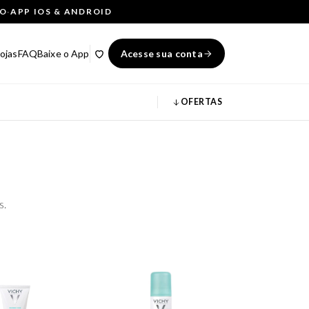
ÇO
·
APP IOS & ANDROID
ojas
FAQ
Baixe o App
Acesse sua conta
OFERTAS
s.