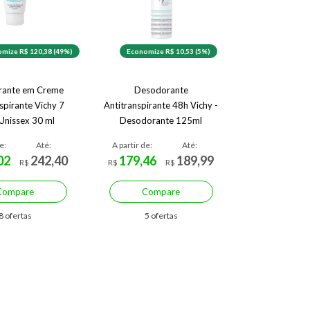
mize R$ 120,38 (49%)
Economize R$ 10,53 (5%)
rante em Creme
Desodorante
spirante Vichy 7
Antitranspirante 48h Vichy -
Unissex 30 ml
Desodorante 125ml
e:
Até:
A partir de:
Até:
02
242,40
179,46
189,99
R$
R$
R$
Compare
Compare
8 ofertas
5 ofertas