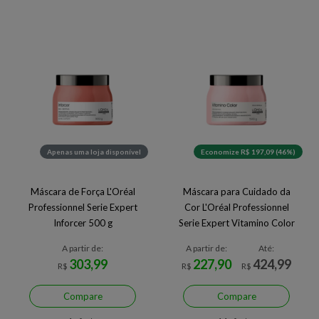
Apenas uma loja disponível
Economize R$ 197,09 (46%)
Máscara de Força L'Oréal
Máscara para Cuidado da
Professionnel Serie Expert
Cor L'Oréal Professionnel
Inforcer 500 g
Serie Expert Vitamino Color
500 g
A partir de:
A partir de:
Até:
303,99
227,90
424,99
R$
R$
R$
Compare
Compare