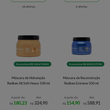
16 ofertas
2 ofertas
Economize R$ 144,67 (44%)
Economize R$ 434,01 (73%)
Máscara de Hidratação
Máscara de Reconstrução
Redken All Soft Heavy 500 ml
Redken Extreme 500 ml
A partir de:
Até:
A partir de:
Até:
180,23
324,90
154,90
588,91
R$
R$
R$
R$