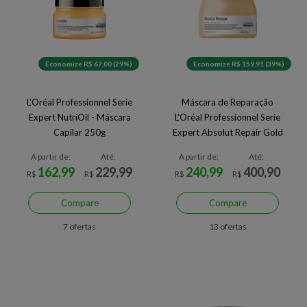
Economize R$ 67,00 (29%)
Economize R$ 159,91 (39%)
L'Oréal Professionnel Serie
Máscara de Reparação
Expert NutriOil - Máscara
L'Oréal Professionnel Serie
Capilar 250g
Expert Absolut Repair Gold
Quinoa 500 g
A partir de:
Até:
A partir de:
Até:
162,99
229,99
240,99
400,90
R$
R$
R$
R$
Compare
Compare
7 ofertas
13 ofertas