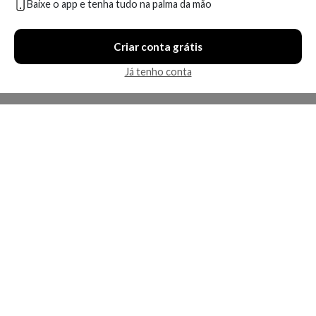
Baixe o app e tenha tudo na palma da mão
Compare
Compare
Criar conta grátis
5 ofertas
6 ofertas
Já tenho conta
Economize R$ 175,36 (39%)
Economize R$ 165,10 (61%)
★
★
★
★
★
3,0
Máscara de Nutrição
Máscara de Nutrição Wella
Kérastase Nutritive
Professionals Invigo Nutri
Masquintense Riche 200 ml
Enrich 150 ml
A partir de:
Até:
A partir de:
Até: