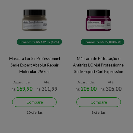
Economize R$ 142,09 (45%)
Economize R$ 99,00 (32%)
Máscara Loréal Professionnel
Máscara de Hidratação e
Serie Expert Absolut Repair
Antifrizz L'Oréal Professionnel
Molecular 250 ml
Serie Expert Curl Expression
Riche 250 ml
A partir de:
Até:
A partir de:
Até:
169,90
311,99
206,00
305,00
R$
R$
R$
R$
Compare
Compare
10 ofertas
8 ofertas