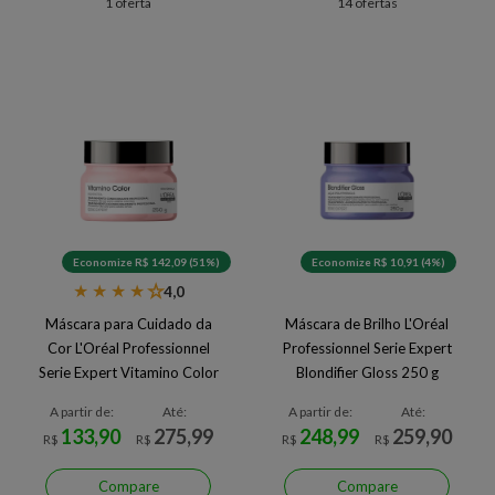
1 oferta
14 ofertas
Economize R$ 142,09 (51%)
Economize R$ 10,91 (4%)
★
★
★
★
★
4,0
Máscara para Cuidado da
Máscara de Brilho L'Oréal
Cor L'Oréal Professionnel
Professionnel Serie Expert
Serie Expert Vitamino Color
Blondifier Gloss 250 g
250 g
A partir de:
Até:
A partir de:
Até:
133,90
275,99
248,99
259,90
R$
R$
R$
R$
Compare
Compare