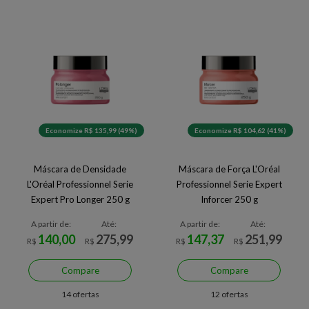
Economize R$ 135,99 (49%)
Economize R$ 104,62 (41%)
Máscara de Densidade
Máscara de Força L'Oréal
L'Oréal Professionnel Serie
Professionnel Serie Expert
Expert Pro Longer 250 g
Inforcer 250 g
A partir de:
Até:
A partir de:
Até:
140,00
275,99
147,37
251,99
R$
R$
R$
R$
Compare
Compare
14 ofertas
12 ofertas