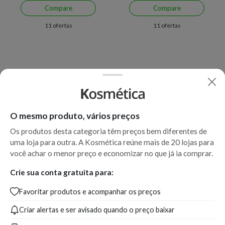
Compare
Compare
11 ofertas
11 ofertas
O mesmo produto, vários preços
Os produtos desta categoria têm preços bem diferentes de
uma loja para outra. A Kosmética reúne mais de 20 lojas para
Economize R$ 69,24 (22%)
Economize R$ 87,71 (14%)
você achar o menor preço e economizar no que já ia comprar.
Máscara de Restauração
Máscara de Hidratação
Crie sua conta gratuita para:
Kérastase Résistance
Kérastase Chronologiste
Favoritar produtos e acompanhar os preços
Thérapiste 200 ml
Intense Régénérant 200 ml
Criar alertas e ser avisado quando o preço baixar
A partir de:
Até:
A partir de:
Até:
232,66
301,90
506,29
594,00
R$
R$
R$
R$