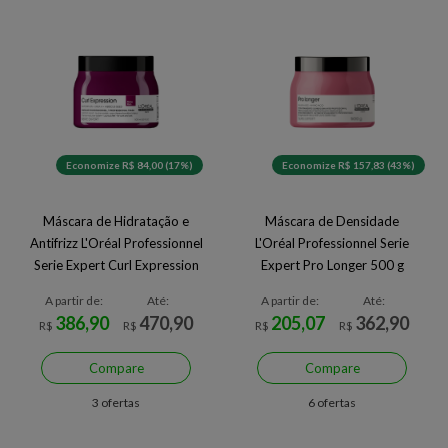
Economize R$ 84,00 (17%)
Economize R$ 157,83 (43%)
Máscara de Hidratação e
Máscara de Densidade
Antifrizz L'Oréal Professionnel
L'Oréal Professionnel Serie
Serie Expert Curl Expression
Expert Pro Longer 500 g
Riche 500 ml
A partir de:
Até:
A partir de:
Até:
386,90
470,90
205,07
362,90
R$
R$
R$
R$
Compare
Compare
3 ofertas
6 ofertas