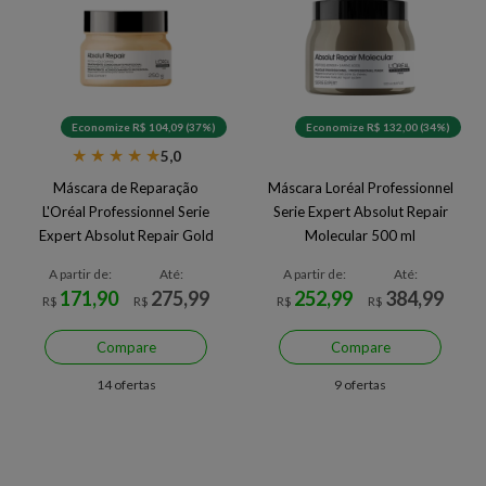
Economize R$ 104,09 (37%)
Economize R$ 132,00 (34%)
★
★
★
★
★
5,0
Máscara de Reparação
Máscara Loréal Professionnel
L'Oréal Professionnel Serie
Serie Expert Absolut Repair
Expert Absolut Repair Gold
Molecular 500 ml
Quinoa 250 g
A partir de:
Até:
A partir de:
Até:
171,90
275,99
252,99
384,99
R$
R$
R$
R$
Compare
Compare
14 ofertas
9 ofertas