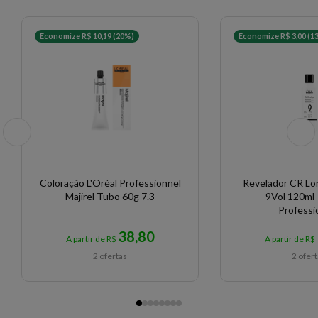
Economize R$ 10,19 (20%)
Economize R$ 3,00 (1
Coloração L'Oréal Professionnel
Revelador CR Lor
Majirel Tubo 60g 7.3
9Vol 120ml -
Professi
38,80
A partir de R$
A partir de R$
2 ofertas
2 ofer