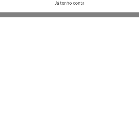
Já tenho conta
A Kosmética
Redes Sociais
Baixe o App
Sobre nós
Contato
FAQ
App
Privacidade
Cookies
Termos
Lojas