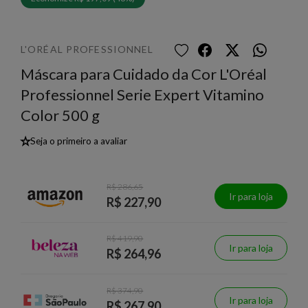
L'ORÉAL PROFESSIONNEL
Máscara para Cuidado da Cor L'Oréal
Professionnel Serie Expert Vitamino
Color 500 g
★
Seja o primeiro a avaliar
R$ 286,65
Ir para loja
R$ 227,90
R$ 419,90
Ir para loja
R$ 264,96
R$ 374,90
Ir para loja
R$ 267,90