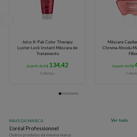
Joico K-Pak Color Therapy
Máscara Capila
Luster Lock Instant Máscara de
Chroma Absolu M
Tratamento
Fille
134,42
A partir de R$
A partir de R$
3 ofertas
7 ofer
Ver tudo
MAIS DA MARCA
L'oréal Professionnel
Outros produtos da mesma marca