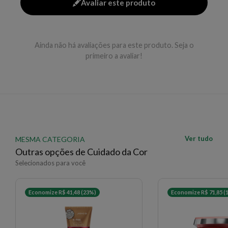
Avaliar este produto
Redução do frizz em até 80% e aumento de brilho
em até 7 vezes
Nutrição que melhora a elasticidade e combate a
Ainda não há avaliações para este produto. Seja o
porosidade capilar
primeiro a avaliar!
Controle de danos oxidativos com Resveratrol
antioxidante
Modo de uso
Lave os cabelos com shampoo e enxágue bem.
Aplique a máscara nos fios úmidos, mexa a mecha,
Ver tudo
MESMA CATEGORIA
massageando da raiz às pontas (técnica de enluvar).
Outras opções de Cuidado da Cor
Deixe agir por 1 a 5 minutos conforme a condição dos
Selecionados para você
fios e enxágue abundantemente, de preferência com
água fria.
Economize R$ 41,48 (23%)
Economize R$ 71,85 (
EAN: 7899706189842 - 199
✨ Descrição gerada por IA a partir de dados das lojas