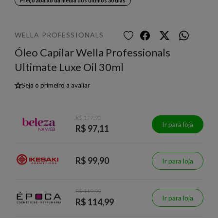
Preço abaixo da média dos últimos 30 dias
WELLA PROFESSIONALS
Óleo Capilar Wella Professionals
Ultimate Luxe Oil 30ml
★
Seja o primeiro a avaliar
R$ 177,90
Ir para loja
R$ 97,11
R$ 99,90
Ir para loja
R$ 119,99
Ir para loja
R$ 114,99