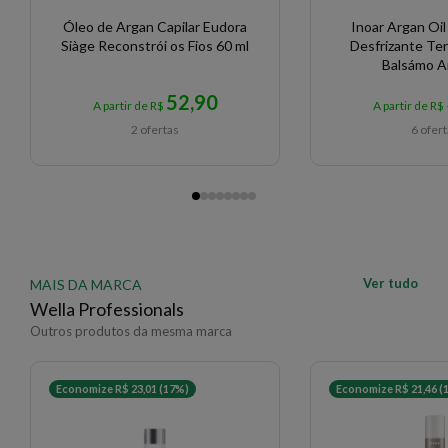
Óleo de Argan Capilar Eudora
Inoar Argan Oil
Siàge Reconstrói os Fios 60 ml
Desfrizante Te
Balsámo An
52,90
A partir de R$
A partir de R$
2 ofertas
6 ofer
Ver tudo
MAIS DA MARCA
Wella Professionals
Outros produtos da mesma marca
Economize R$ 23,01 (17%)
Economize R$ 21,46 (