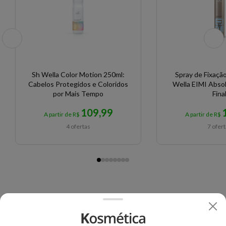
Sh Wella Color Motion 250ml:
Spray de Fixação
Cabelos Protegidos e Coloridos
Wella EIMI Abso
por Mais Tempo
Fina
109,99
A partir de R$
A partir de R$
4 ofertas
7 ofer