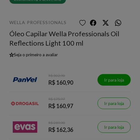
WELLA PROFESSIONALS
Óleo Capilar Wella Professionals Oil
Reflections Light 100 ml
★
Seja o primeiro a avaliar
R$ 302,90
Ir para loja
R$ 160,90
R$ 175,97
Ir para loja
R$ 160,97
R$ 289,90
Ir para loja
R$ 162,36