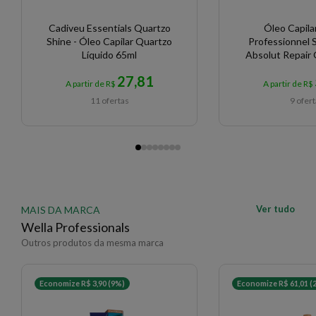
Cadiveu Essentials Quartzo
Óleo Capilar
Shine - Óleo Capilar Quartzo
Professionnel S
Líquido 65ml
Absolut Repair
Protein 10 i
27,81
A partir de R$
A partir de R$
11 ofertas
9 ofer
Ver tudo
MAIS DA MARCA
Wella Professionals
Outros produtos da mesma marca
Economize R$ 3,90 (9%)
Economize R$ 61,01 (