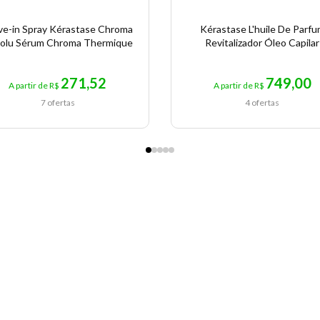
ve-in Spray Kérastase Chroma
Kérastase L'huile De Parf
olu Sérum Chroma Thermique
Revitalizador Óleo Capilar
271,52
749,00
A partir de R$
A partir de R$
7 ofertas
4 ofertas