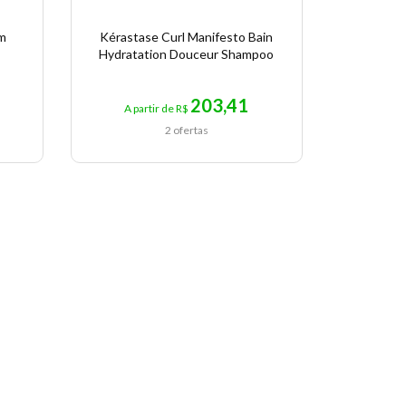
um
Kérastase Curl Manifesto Bain
Óleo 
Hydratation Douceur Shampoo
K
203,41
A partir de R$
A pa
2 ofertas