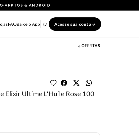
ÇO
·
APP IOS & ANDROID
ojas
FAQ
Baixe o App
Acesse sua conta
OFERTAS
e Elixir Ultime L'Huile Rose 100