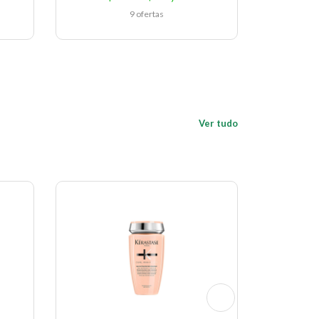
9 ofertas
Ver tudo
Economize 