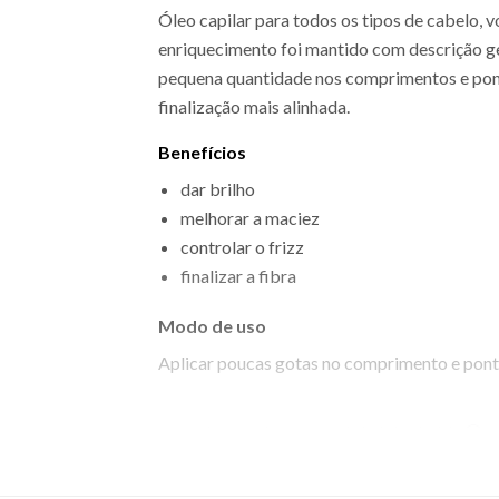
Óleo capilar para todos os tipos de cabelo, v
enriquecimento foi mantido com descrição ge
pequena quantidade nos comprimentos e ponta
finalização mais alinhada.
Benefícios
dar brilho
melhorar a maciez
controlar o frizz
finalizar a fibra
Modo de uso
Aplicar poucas gotas no comprimento e pont
EAN: 3474636624768 - 243
✨ Descrição gerada por IA a partir de dados das lojas