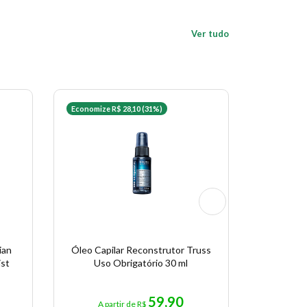
Ver tudo
Economize R$ 28,10 (31%)
Economize 
ian
Óleo Capilar Reconstrutor Truss
Óleo Ca
ist
Uso Obrigatório 30 ml
Ultime 
59,90
A partir de R$
A pa