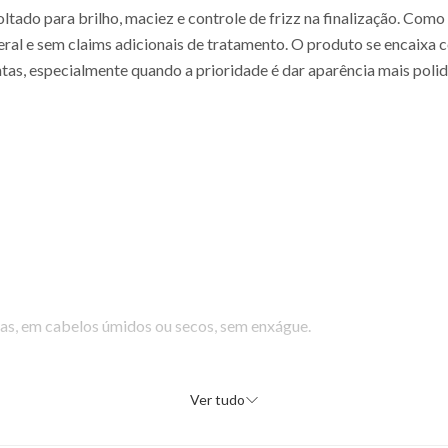
oltado para brilho, maciez e controle de frizz na finalização. Como
ral e sem claims adicionais de tratamento. O produto se encaixa
s, especialmente quando a prioridade é dar aparência mais polida 
as, em cabelos úmidos ou secos, sem enxágue.
Ver tudo