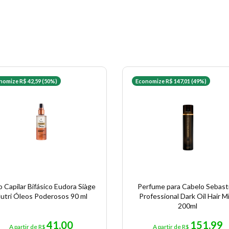
nomize R$ 42,59 (50%)
Economize R$ 147,01 (49%)
 Capilar Bifásico Eudora Siàge
Perfume para Cabelo Sebast
utri Óleos Poderosos 90 ml
Professional Dark Oil Hair M
200ml
41,00
151,99
A partir de R$
A partir de R$