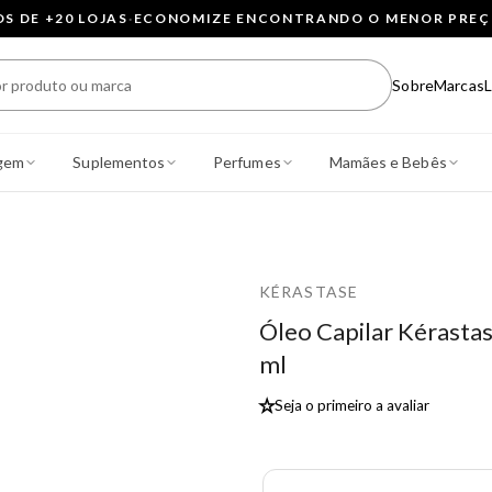
 DE +20 LOJAS
·
ECONOMIZE ENCONTRANDO O MENOR PRE
Sobre
Marcas
L
gem
Suplementos
Perfumes
Mamães e Bebês
KÉRASTASE
Óleo Capilar Kérastas
ml
★
Seja o primeiro a avaliar