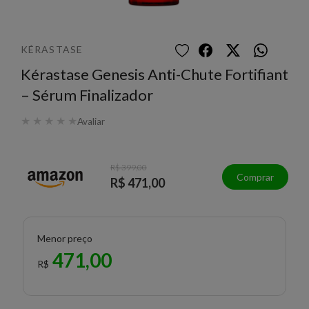
KÉRASTASE
Kérastase Genesis Anti-Chute Fortifiant
– Sérum Finalizador
★
★
★
★
★
Avaliar
R$ 399,00
Comprar
R$ 471,00
Menor preço
471,00
R$