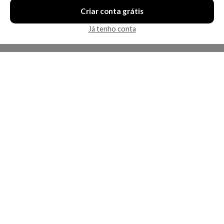
Criar conta grátis
Já tenho conta
A Kosmética
Redes Sociais
Baixe o App
Sobre nós
Contato
FAQ
App
Privacidade
Cookies
Termos