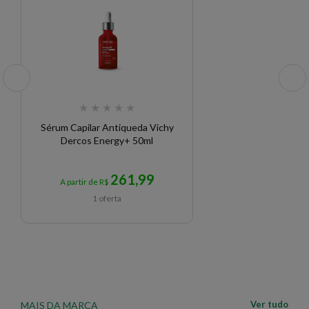
★
★
★
★
★
Sérum Capilar Antiqueda Vichy
Dercos Energy+ 50ml
261,99
A partir de R$
1 oferta
Ver tudo
MAIS DA MARCA