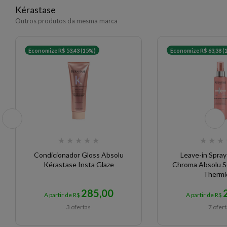
Kérastase
Outros produtos da mesma marca
Economize R$ 53,43 (15%)
Economize R$ 63,38 (
★
★
★
★
★
★
★
★
Condicionador Gloss Absolu
Leave-in Spra
Kérastase Insta Glaze
Chroma Absolu 
Thermi
285,00
A partir de R$
A partir de R$
3 ofertas
7 ofer