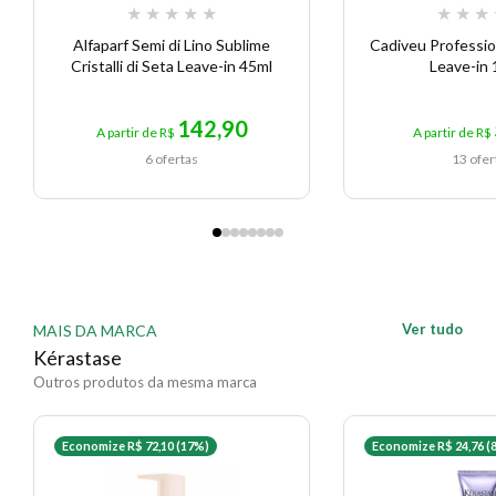
★
★
★
★
★
★
★
★
Alfaparf Semi di Lino Sublime
Cadiveu Professio
Cristalli di Seta Leave-in 45ml
Leave-in
142,90
A partir de R$
A partir de R$
6 ofertas
13 ofer
Ver tudo
MAIS DA MARCA
Kérastase
Outros produtos da mesma marca
Economize R$ 72,10 (17%)
Economize R$ 24,76 (