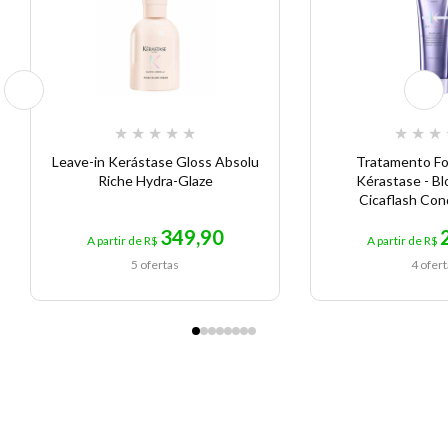
★
★
★
★
★
★
★
★
Leave-in Kerástase Gloss Absolu
Tratamento Fo
Riche Hydra-Glaze
Kérastase - B
Cicaflash Con
349,90
A partir de R$
A partir de R$
5 ofertas
4 ofer