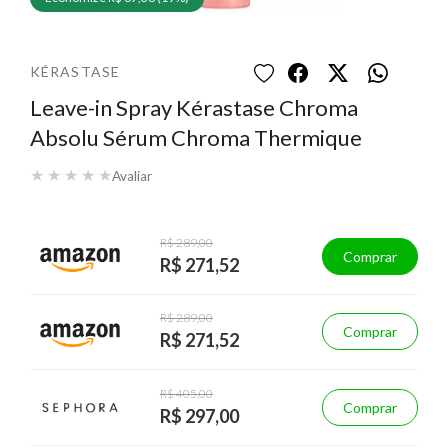
KÉRASTASE
Leave-in Spray Kérastase Chroma
Absolu Sérum Chroma Thermique
★
★
★
★
★
Avaliar
R$ 289,00
Comprar
R$ 271,52
R$ 289,00
Comprar
R$ 271,52
R$ 405,00
Comprar
R$ 297,00