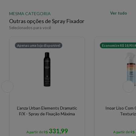
Ver tudo
MESMA CATEGORIA
Outras opções de Spray Fixador
Selecionados para você
Apenas uma loja disponível
Economize R$ 18,90 (
L'anza Urban Elements Dramatic
Inoar Liso Com
F/X - Spray de Fixação Máxima
Texturi
331,99
A partir de R$
A partir de R$