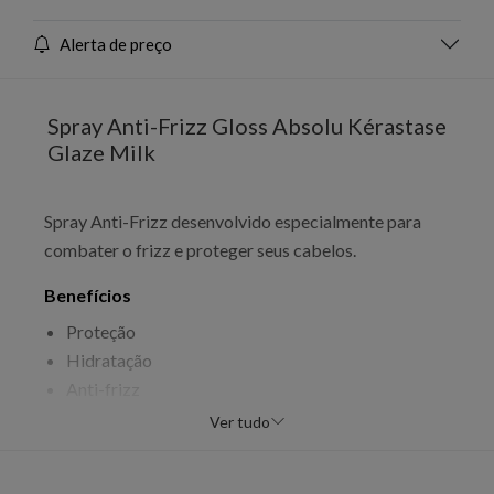
Alerta de preço
Spray Anti-Frizz Gloss Absolu Kérastase
Glaze Milk
Spray Anti-Frizz desenvolvido especialmente para
combater o frizz e proteger seus cabelos.
Benefícios
Proteção
Hidratação
Anti-frizz
Ver tudo
Modo de uso
Pulverize sobre cabelos e distribua.