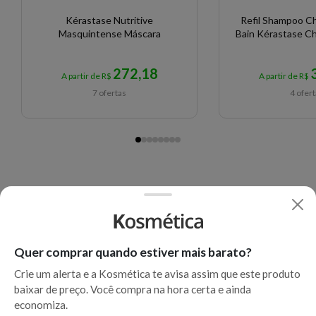
Kérastase Nutritive
Refil Shampoo C
Masquintense Máscara
Bain Kérastase C
272,18
A partir de R$
A partir de R$
7 ofertas
4 ofer
Quer comprar quando estiver mais barato?
Crie um alerta e a Kosmética te avisa assim que este produto
baixar de preço. Você compra na hora certa e ainda
economiza.