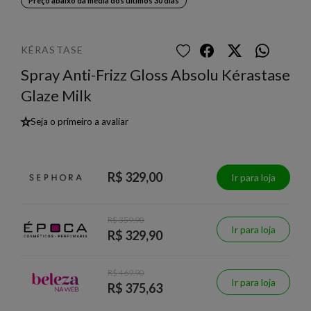
Preço abaixo da média dos últimos 30 dias
KÉRASTASE
Spray Anti-Frizz Gloss Absolu Kérastase
Glaze Milk
★
Seja o primeiro a avaliar
R$ 329,00
Ir para loja
R$ 359,90
Ir para loja
R$ 329,90
R$ 469,90
Ir para loja
R$ 375,63