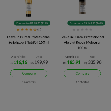
Economize R$ 83,83 (41%)
Economize R$ 149,99 (44%)
★
★
★
★
★
★
★
★
★
★
4,0
Leave-in L'Oréal Professionnel
Leave-in L'Oréal Professionnel
Serie Expert NutriOil 150 ml
Absolut Repair Molecular
100 ml
A partir de:
Até:
A partir de:
Até:
116,16
199,99
185,91
335,90
R$
R$
R$
R$
Compare
Compare
14 ofertas
17 ofertas