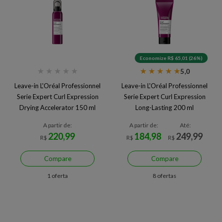
Economize R$ 65,01 (26%)
★
★
★
★
★
★
★
★
★
★
5,0
Leave-in L'Oréal Professionnel
Leave-in L'Oréal Professionnel
Serie Expert Curl Expression
Serie Expert Curl Expression
Drying Accelerator 150 ml
Long-Lasting 200 ml
A partir de:
A partir de:
Até:
220,99
184,98
249,99
R$
R$
R$
Compare
Compare
1 oferta
8 ofertas