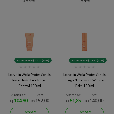
5 ofertas
6 ofertas
Economize R$ 47,10 (30%)
Economize R$ 58,65 (41%)
★
★
★
★
★
★
★
★
★
★
Leave-in Wella Professionals
Leave-in Wella Professionals
Invigo Nutri Enrich Frizz
Invigo Nutri Enrich Wonder
Control 150 ml
Balm 150 ml
A partir de:
Até:
A partir de:
Até:
104,90
152,00
81,35
140,00
R$
R$
R$
R$
Compare
Compare