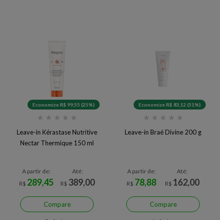
Economize R$ 99,55 (25%)
Economize R$ 83,12 (51%)
★
★
★
★
★
★
★
★
★
★
Leave-in Kérastase Nutritive
Leave-in Braé Divine 200 g
Nectar Thermique 150 ml
A partir de:
Até:
A partir de:
Até:
289,45
389,00
78,88
162,00
R$
R$
R$
R$
Compare
Compare