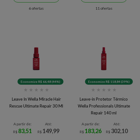
6 ofertas
11 ofertas
Economize R$ 66,48 (44%)
Economize R$ 118,84 (39%)
★
★
★
★
★
★
★
★
★
★
Leave In Wella Miracle Hair
Leave-in Protetor Térmico
Rescue Ultimate Repair 30 Ml
Wella Professionals Ultimate
Repair 140 ml
A partir de:
Até:
A partir de:
Até:
83,51
149,99
183,26
302,10
R$
R$
R$
R$