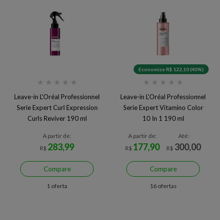
Economize R$ 122,10 (40%)
★
★
★
★
★
★
★
★
★
★
Leave-in L'Oréal Professionnel
Leave-in L'Oréal Professionnel
Serie Expert Curl Expression
Serie Expert Vitamino Color
Curls Reviver 190 ml
10 In 1 190 ml
A partir de:
A partir de:
Até:
283,99
177,90
300,00
R$
R$
R$
Compare
Compare
1 oferta
16 ofertas