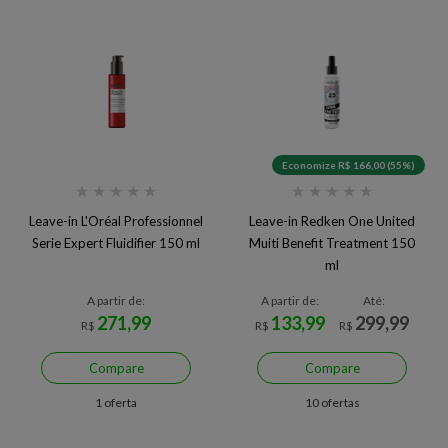
Economize R$ 166,00 (55%)
★
★
★
★
★
★
★
★
★
★
Leave-in L'Oréal Professionnel
Leave-in Redken One United
Serie Expert Fluidifier 150 ml
Muiti Benefit Treatment 150
ml
A partir de:
A partir de:
Até:
271,99
133,99
299,99
R$
R$
R$
Compare
Compare
1 oferta
10 ofertas