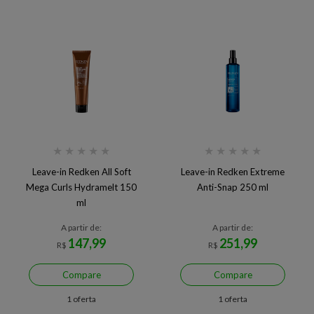
★
★
★
★
★
★
★
★
★
★
Leave-in Redken All Soft
Leave-in Redken Extreme
Mega Curls Hydramelt 150
Anti-Snap 250 ml
ml
A partir de:
A partir de:
147,99
251,99
R$
R$
Compare
Compare
1 oferta
1 oferta