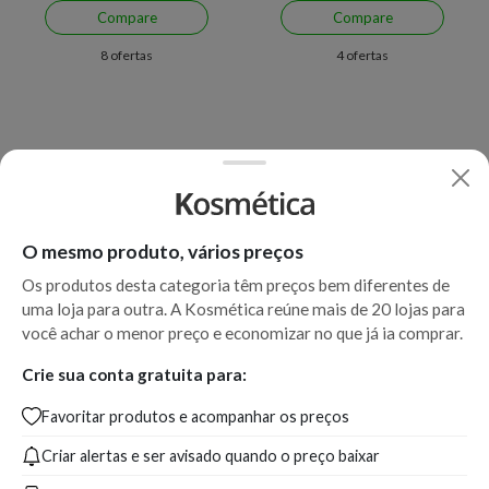
Compare
Compare
8 ofertas
4 ofertas
O mesmo produto, vários preços
Os produtos desta categoria têm preços bem diferentes de
uma loja para outra. A Kosmética reúne mais de 20 lojas para
Economize R$ 89,63 (30%)
Economize R$ 39,99 (28%)
você achar o menor preço e economizar no que já ia comprar.
Leave In Wella Miracle Hair
Leave-in Wella Professionals
Rescue Ultimate Repair 95 Ml
Invigo Color Brilliance BB
Crie sua conta gratuita para:
Milagroso 150 ml
Favoritar produtos e acompanhar os preços
A partir de:
Até:
A partir de:
Até:
200,36
289,99
100,00
139,99
Criar alertas e ser avisado quando o preço baixar
R$
R$
R$
R$