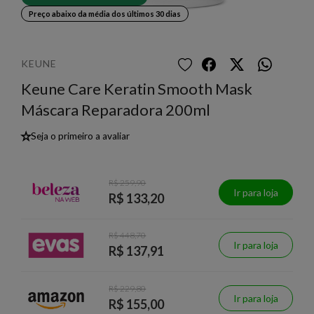
Preço abaixo da média dos últimos 30 dias
KEUNE
Keune Care Keratin Smooth Mask
Máscara Reparadora 200ml
★
Seja o primeiro a avaliar
R$ 259,90
Ir para loja
R$ 133,20
R$ 448,70
Ir para loja
R$ 137,91
R$ 229,80
Ir para loja
R$ 155,00