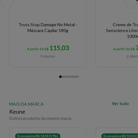
Truss Stop Damage No Metal -
Creme de Tr
Máscara Capilar 180g
Senscience Liter
1000
115,03
A partir de R$
A partir de R$
9 ofertas
2 ofer
Ver tudo
MAIS DA MARCA
Keune
Outros produtos da mesma marca
Economize R$ 18,59 (17%)
Economize R$ 18,10 (