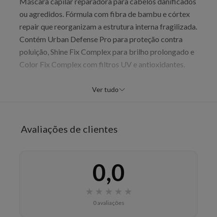
Máscara capilar reparadora para cabelos danificados
ou agredidos. Fórmula com fibra de bambu e córtex
repair que reorganizam a estrutura interna fragilizada.
Contém Urban Defense Pro para proteção contra
poluição, Shine Fix Complex para brilho prolongado e
Color Fix Complex com filtros UV e antioxidantes.
Benefícios
Ver tudo
Reparação estrutural profunda
Aumento da resistência e elasticidade
Brilho intenso 24 horas
Avaliações de clientes
Proteção UV da coloração
Modo de uso
0,0
Aplicar a máscara nos cabelos úmidos após lavar com
shampoo. Distribuir uniformemente do comprimento
★
★
★
★
★
até as pontas. Deixar agir de 5 a 10 minutos e
0 avaliações
enxaguar bem. Usar 1 a 2 vezes por semana para