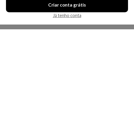
Criar conta grátis
Já tenho conta
A Kosmética
Redes Sociais
Baixe o App
Sobre nós
Contato
FAQ
App
Privacidade
Cookies
Termos