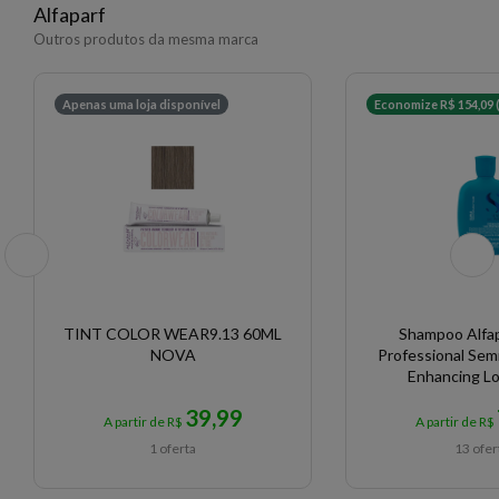
Alfaparf
Outros produtos da mesma marca
Apenas uma loja disponível
Economize R$ 154,09 
TINT COLOR WEAR9.13 60ML
Shampoo Alfap
NOVA
Professional Semi
Enhancing L
39,99
A partir de R$
A partir de R$
1 oferta
13 ofer