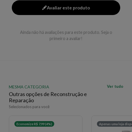
melhor efeito.
Avaliar este produto
EAN: 879884226426 - 926
✨ Descrição gerada por IA a partir de dados das lojas
Ainda não há avaliações para este produto. Seja o
primeiro a avaliar!
Ver tudo
MESMA CATEGORIA
Outras opções de Reconstrução e
Reparação
Selecionados para você
Economize R$ 7,99 (4%)
Apenas uma loja disp