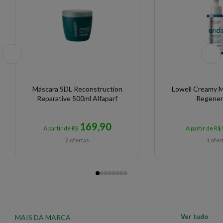
Máscara SDL Reconstruction
Lowell Creamy 
Reparative 500ml Alfaparf
Regener
169,90
A partir de R$
A partir de R$
2 ofertas
1 ofer
Ver tudo
MAIS DA MARCA