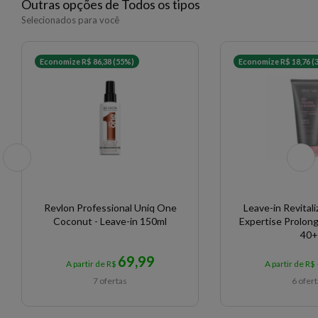
Outras opções de Todos os tipos
Selecionados para você
EAN: 3474636591312 - 1671
Economize R$ 86,38 (55%)
Economize R$ 18,76 (
Revlon Professional Uniq One
Leave-in Revita
Coconut - Leave-in 150ml
Expertise Prolon
40+
69,99
A partir de R$
A partir de R$
7 ofertas
6 ofer