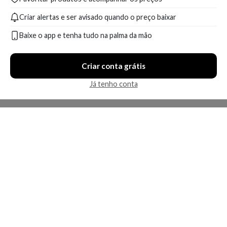
Criar alertas e ser avisado quando o preço baixar
Baixe o app e tenha tudo na palma da mão
Criar conta grátis
Já tenho conta
A Kosmética
Redes Sociais
Baixe o App
Sobre nós
Contato
FAQ