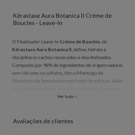
Kérastase Aura Botanica II Créme de
Boucles - Leave-In
O Finalizador Leave-In
Créme de Boucles
, de
Kérastase Aura Botanica II
, define, hidrata e
disciplina os cachos ressecados e desvitalizados.
Composto por 98% de ingredientes de origem natural,
sem silicones ou sulfatos, têm a Manteiga de
Murumuru da Amazônia como fonte de nutrição. Além
de contornar e definir os cachos sem rigidez, suaviza e
disciplina o frizz por 96h em ambientes com até 90%
Ver tudo
de umidade, colaborando para cachos vivos e
definidos com brilho saudável. Definir, disciplinar e
hidratar cachos secos e desvitalizados para um
Avaliações de clientes
acabamento solto e livre de frizz.
Indicado:
Cabelos