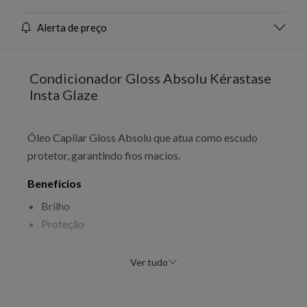
Alerta de preço
Condicionador Gloss Absolu Kérastase
Insta Glaze
Óleo Capilar Gloss Absolu que atua como escudo
protetor, garantindo fios macios.
Benefícios
Brilho
Proteção
Modo de uso
Ver tudo
Aplique nos fios e massageie.
EAN: 3474637283421 - 1621