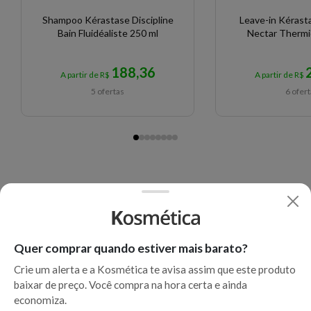
Shampoo Kérastase Discipline
Leave-in Kérasta
Bain Fluidéaliste 250 ml
Nectar Thermi
188,36
A partir de R$
A partir de R$
5 ofertas
6 ofer
Quer comprar quando estiver mais barato?
Crie um alerta e a Kosmética te avisa assim que este produto
baixar de preço. Você compra na hora certa e ainda
economiza.