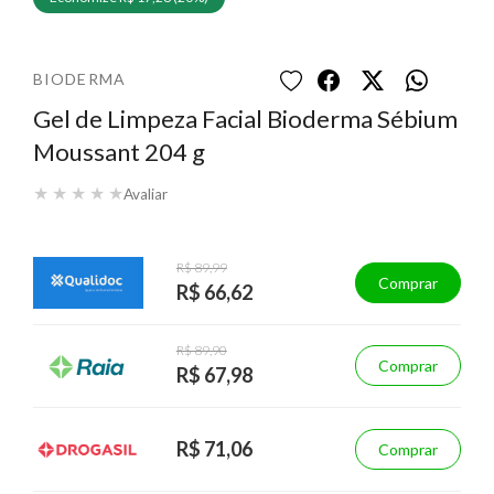
BIODERMA
Gel de Limpeza Facial Bioderma Sébium
Moussant 204 g
★
★
★
★
★
Avaliar
R$ 89,99
Comprar
R$ 66,62
R$ 89,90
Comprar
R$ 67,98
R$ 71,06
Comprar