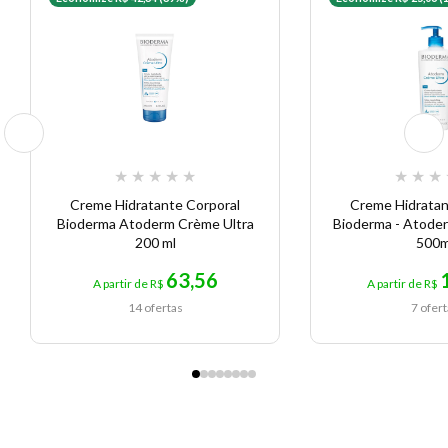
★
★
★
★
★
★
★
★
Creme Hidratante Corporal
Creme Hidratan
Bioderma Atoderm Crème Ultra
Bioderma - Atode
200 ml
500m
63,56
A partir de R$
A partir de R$
14 ofertas
7 ofer