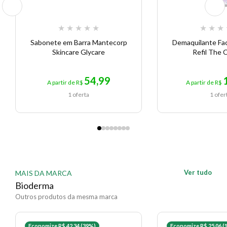
★
★
★
★
★
★
★
★
Sabonete em Barra Mantecorp
Demaquilante Faci
Skincare Glycare
Refil The 
54,99
A partir de R$
A partir de R$
1 oferta
1 ofer
Ver tudo
MAIS DA MARCA
Bioderma
Outros produtos da mesma marca
Economize R$ 42,34 (39%)
Economize R$ 25,06 (