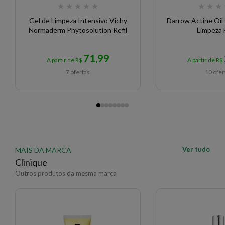
★
★
★
★
★
★
★
★
Gel de Limpeza Intensivo Vichy
Darrow Actine Oil 
Normaderm Phytosolution Refil
Limpeza F
71,99
A partir de R$
A partir de R$
7 ofertas
10 ofer
Ver tudo
MAIS DA MARCA
Clinique
Outros produtos da mesma marca