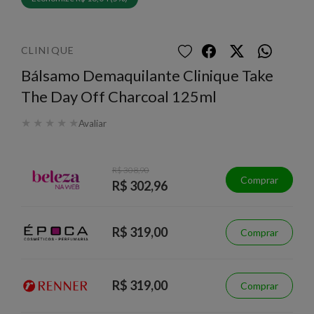
CLINIQUE
Bálsamo Demaquilante Clinique Take
The Day Off Charcoal 125ml
★
★
★
★
★
Avaliar
R$ 308,90
Comprar
R$ 302,96
R$ 319,00
Comprar
R$ 319,00
Comprar