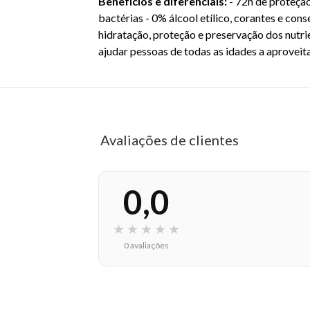
Benefícios e diferenciais:
- 72h de proteção
bactérias - 0% álcool etílico, corantes e con
hidratação, proteção e preservação dos nutr
ajudar pessoas de todas as idades a aproveit
Avaliações de clientes
0,0
★
★
★
★
★
0 avaliações