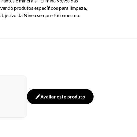
irantes e minerais - Elimina 99,9% das
lvendo produtos específicos para limpeza,
 objetivo da Nívea sempre foi o mesmo:
31
Avaliar este produto