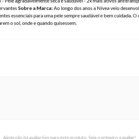
 - Pele agradavelmente seca e saudável - 2x mais ativos antitransp
servantes
Sobre a Marca:
Ao longo dos anos a Nívea veio desenvo
ientes essenciais para uma pele sempre saudável e bem cuidada. O
arem o sol, onde e quando quisessem.
EAN: 04005805477787 - 58
Ainda não há avaliações para este produto. Seja o primeiro a avaliar!