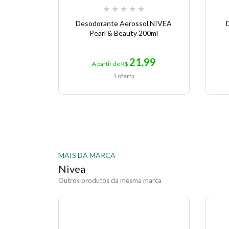
★
★
★
★
★
Desodorante Aerossol NIVEA
Pearl & Beauty 200ml
21,99
A partir de R$
1 oferta
MAIS DA MARCA
Nivea
Outros produtos da mesma marca