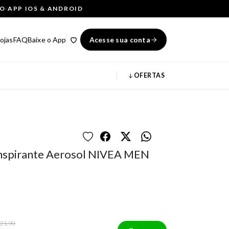
ÇO
·
APP IOS & ANDROID
ojas
FAQ
Baixe o App
Acesse sua conta
OFERTAS
nspirante Aerosol NIVEA MEN
 21,90