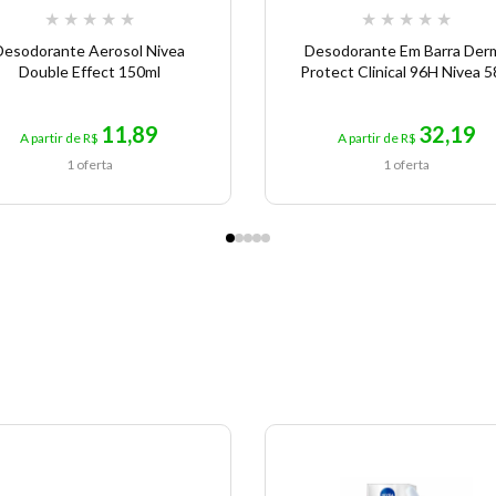
★
★
★
★
★
★
★
★
★
★
Desodorante Aerosol Nivea
Desodorante Em Barra Der
Double Effect 150ml
Protect Clinical 96H Nivea 
11,89
32,19
A partir de R$
A partir de R$
1 oferta
1 oferta