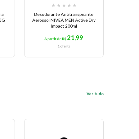
★
★
★
★
★
ma
Desodorante Antitranspirante
Desodo
58G
Aerossol NIVEA MEN Active Dry
MEN Bl
Impact 200ml
21,99
A partir de R$
A p
1 oferta
Ver tudo