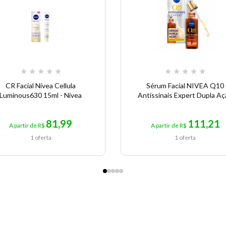
★
★
★
★
★
★
★
★
★
★
CR Facial Nivea Cellula
Sérum Facial NIVEA Q10
Luminous630 15ml - Nivea
Antissinais Expert Dupla A
81,99
111,21
A partir de R$
A partir de R$
1 oferta
1 oferta