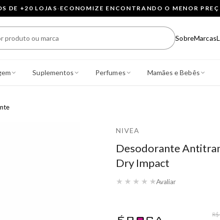
 DE +20 LOJAS
·
ECONOMIZE ENCONTRANDO O MENOR PRE
Sobre
Marcas
L
gem
Suplementos
Perfumes
Mamães e Bebês
nte
NIVEA
Desodorante Antitra
Dry Impact
★
★
★
★
★
Avaliar
R$