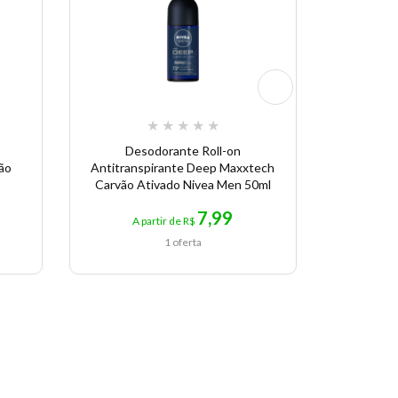
★
★
★
★
★
Desodorante Roll-on
Hidr
ção
Antitranspirante Deep Maxxtech
Bridgert
Carvão Ativado Nivea Men 50ml
7,99
A partir de R$
A p
1 oferta