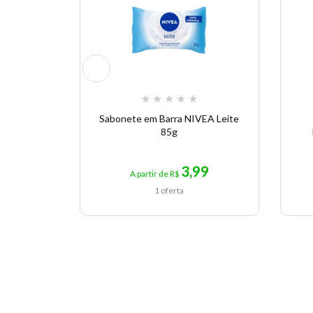
★
★
★
★
★
Sabonete em Barra NIVEA Leite
85g
3,99
A partir de R$
1 oferta