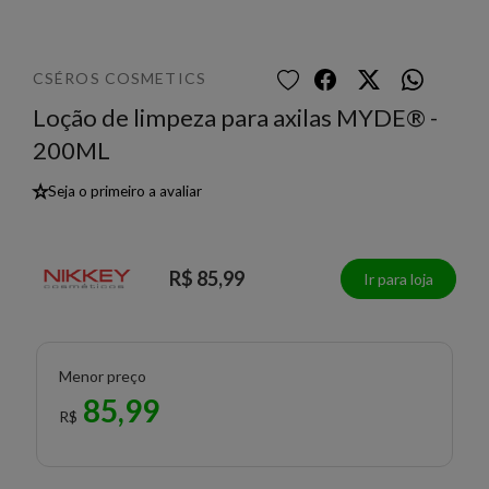
CSÉROS COSMETICS
Loção de limpeza para axilas MYDE® -
200ML
★
Seja o primeiro a avaliar
R$ 85,99
Ir para loja
Menor preço
85,99
R$