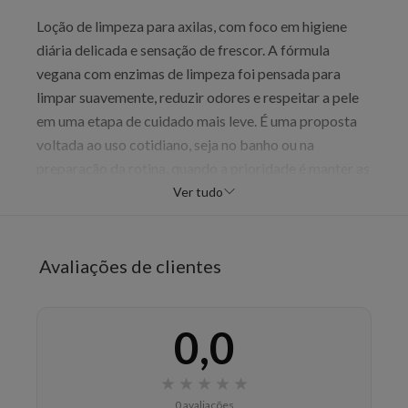
Loção de limpeza para axilas, com foco em higiene
diária delicada e sensação de frescor. A fórmula
vegana com enzimas de limpeza foi pensada para
limpar suavemente, reduzir odores e respeitar a pele
em uma etapa de cuidado mais leve. É uma proposta
voltada ao uso cotidiano, seja no banho ou na
preparação da rotina, quando a prioridade é manter as
axilas limpas e confortáveis. O uso regular apoia uma
Ver tudo
sensação de frescor sem agressão excessiva.
Benefícios
Avaliações de clientes
limpar suavemente
reduzir odores
manter a sensação de frescor
0,0
respeitar a pele
★
★
★
★
★
Modo de uso
0 avaliações