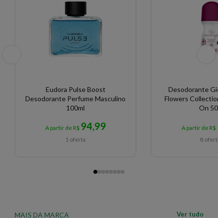
Eudora Pulse Boost
Desodorante Gi
Desodorante Perfume Masculino
Flowers Collectio
100ml
On 50
94,99
A partir de R$
A partir de R$
1 oferta
8 ofer
Ver tudo
MAIS DA MARCA