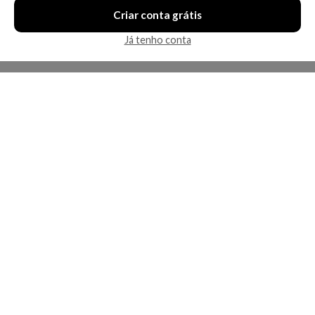
Criar conta grátis
Já tenho conta
A Kosmética
Redes Sociais
Baixe o App
Sobre nós
Contato
FAQ
App
Privacidade
Cookies
Termos