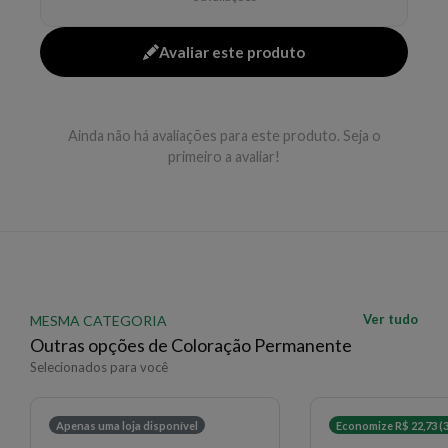
lavados. Tempo: 30 a 50 minutos. Realizar teste de
sensibilidade 24h antes.
Avaliar este produto
EAN: 7898468504498 - 1102
✨ Descrição gerada por IA a partir de dados das lojas
Ainda não há avaliações para este produto. Seja o
primeiro a avaliar!
Ver tudo
MESMA CATEGORIA
Outras opções de Coloração Permanente
Selecionados para você
Apenas uma loja disponível
Economize R$ 22,73 (