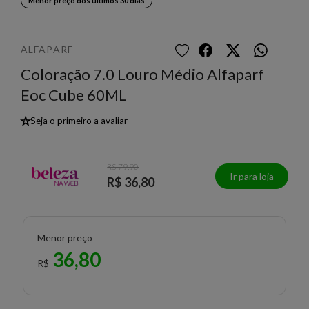
Menor preço dos últimos 30 dias
ALFAPARF
Coloração 7.0 Louro Médio Alfaparf
Eoc Cube 60ML
★
Seja o primeiro a avaliar
R$ 79,90
Ir para loja
R$ 36,80
Menor preço
36,80
R$