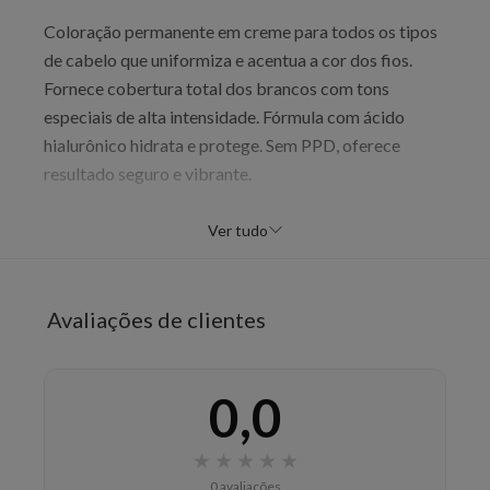
Coloração permanente em creme para todos os tipos
de cabelo que uniformiza e acentua a cor dos fios.
Fornece cobertura total dos brancos com tons
especiais de alta intensidade. Fórmula com ácido
hialurônico hidrata e protege. Sem PPD, oferece
resultado seguro e vibrante.
Benefícios
Ver tudo
Tom louro médio natural uniforme
Cobertura 100% dos brancos
Brilho radiante
Avaliações de clientes
Fios macios resistentes
Modo de uso
0,0
Misturar 60g coloração com 60ml oxidante em
recipiente não metálico. Usar luvas descartáveis.
★
★
★
★
★
Aplicar uniformemente nos cabelos secos não
0 avaliações