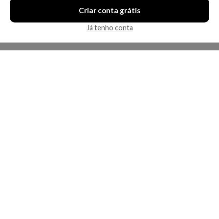
Criar conta grátis
Já tenho conta
A Kosmética
Redes Sociais
Baixe o App
Sobre nós
Contato
FAQ
App
Privacidade
Cookies
Termos