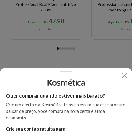
Professional Real Rigen Nutritivo
Professional Semi 
250ml
Smoothing Lo
47,90
A partir de R$
A partir de R$
7 ofertas
9 ofer
Quer comprar quando estiver mais barato?
Crie um alerta e a Kosmética te avisa assim que este produto
baixar de preço. Você compra na hora certa e ainda
economiza.
Crie sua conta gratuita para: