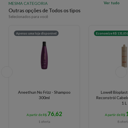
Ver tudo
MESMA CATEGORIA
Outras opções de Todos os tipos
Selecionados para você
Apenas uma loja disponível
Economize R$ 131,05 
Aneethun No Frizz - Shampoo
Lowell Bioplas
300ml
Reconstrói Cabel
1 L
76,62
A partir de R$
A partir de R$
1 oferta
8 ofer