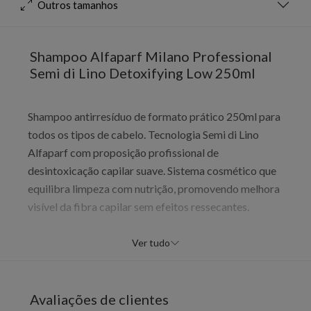
Outros tamanhos
Shampoo Alfaparf Milano Professional
Semi di Lino Detoxifying Low 250ml
Shampoo antirresíduo de formato prático 250ml para
todos os tipos de cabelo. Tecnologia Semi di Lino
Alfaparf com proposição profissional de
desintoxicação capilar suave. Sistema cosmético que
equilibra limpeza com nutrição, promovendo melhora
visível da fibra capilar sem efeitos ressecantes.
Benefícios
Ver tudo
Desempenho cosmético avançado
Melhora na qualidade da fibra capilar
Fios com aparência mais saudável
Avaliações de clientes