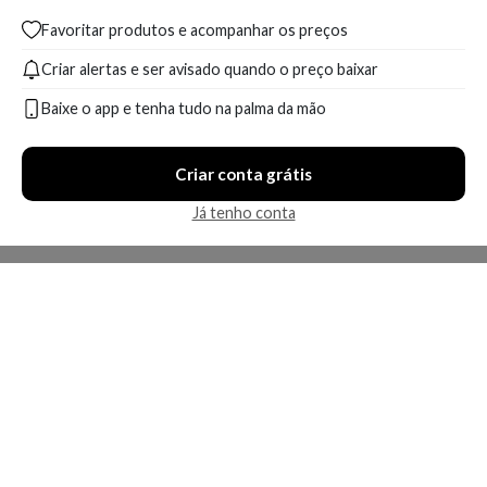
Favoritar produtos e acompanhar os preços
Criar alertas e ser avisado quando o preço baixar
Baixe o app e tenha tudo na palma da mão
Criar conta grátis
Já tenho conta
A Kosmética
Redes Sociais
Baixe o App
Sobre nós
Contato
FAQ