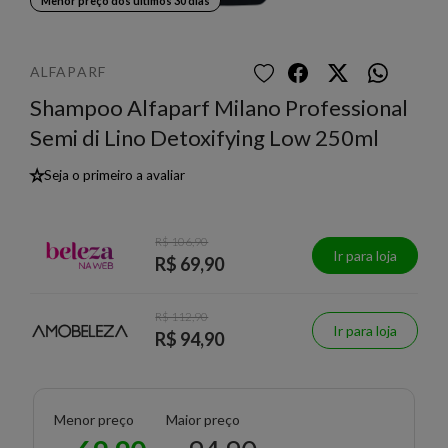
Menor preço dos últimos 30 dias
ALFAPARF
Shampoo Alfaparf Milano Professional
Semi di Lino Detoxifying Low 250ml
★
Seja o primeiro a avaliar
R$ 106,90
Ir para loja
R$ 69,90
R$ 112,90
Ir para loja
R$ 94,90
Menor preço
Maior preço