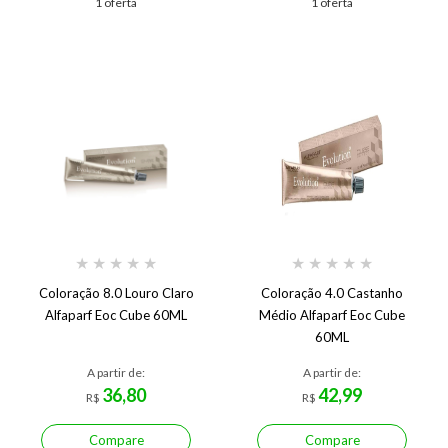
1 oferta
1 oferta
★
★
★
★
★
★
★
★
★
★
Coloração 8.0 Louro Claro
Coloração 4.0 Castanho
Alfaparf Eoc Cube 60ML
Médio Alfaparf Eoc Cube
60ML
A partir de:
A partir de:
36,80
42,99
R$
R$
Compare
Compare