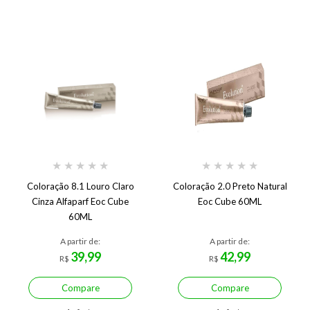
★
★
★
★
★
★
★
★
★
★
Coloração 8.1 Louro Claro
Coloração 2.0 Preto Natural
Cinza Alfaparf Eoc Cube
Eoc Cube 60ML
60ML
A partir de:
A partir de:
39,99
42,99
R$
R$
Compare
Compare