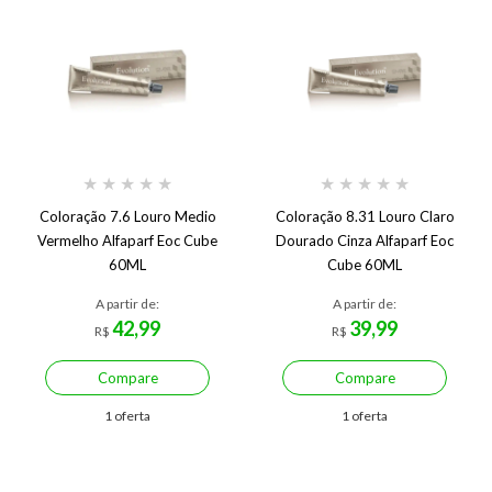
★
★
★
★
★
★
★
★
★
★
Coloração 7.6 Louro Medio
Coloração 8.31 Louro Claro
Vermelho Alfaparf Eoc Cube
Dourado Cinza Alfaparf Eoc
60ML
Cube 60ML
A partir de:
A partir de:
42,99
39,99
R$
R$
Compare
Compare
1 oferta
1 oferta