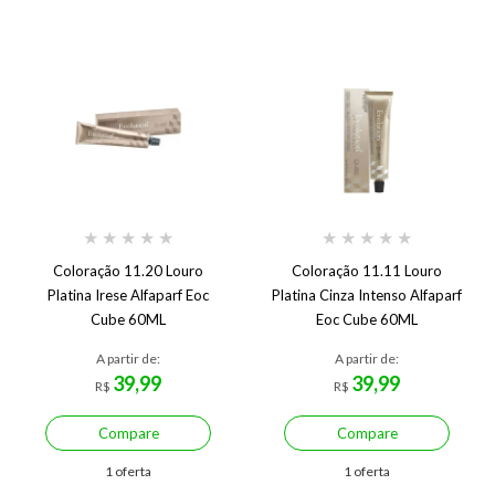
★
★
★
★
★
★
★
★
★
★
Coloração 11.20 Louro
Coloração 11.11 Louro
Platina Irese Alfaparf Eoc
Platina Cinza Intenso Alfaparf
Cube 60ML
Eoc Cube 60ML
A partir de:
A partir de:
39,99
39,99
R$
R$
Compare
Compare
1 oferta
1 oferta