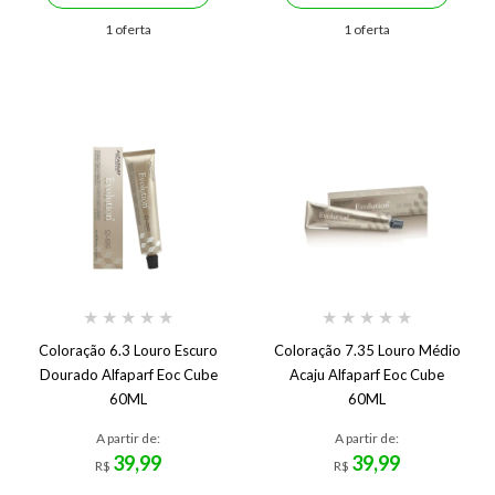
1 oferta
1 oferta
★
★
★
★
★
★
★
★
★
★
Coloração 6.3 Louro Escuro
Coloração 7.35 Louro Médio
Dourado Alfaparf Eoc Cube
Acaju Alfaparf Eoc Cube
60ML
60ML
A partir de:
A partir de:
39,99
39,99
R$
R$