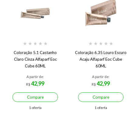
★
★
★
★
★
★
★
★
★
★
Coloração 5.1 Castanho
Coloração 6.35 Louro Escuro
Claro Cinza Alfaparf Eoc
Acaju Alfaparf Eoc Cube
Cube 60ML
60ML
A partir de:
A partir de:
42,99
42,99
R$
R$
Compare
Compare
1 oferta
1 oferta