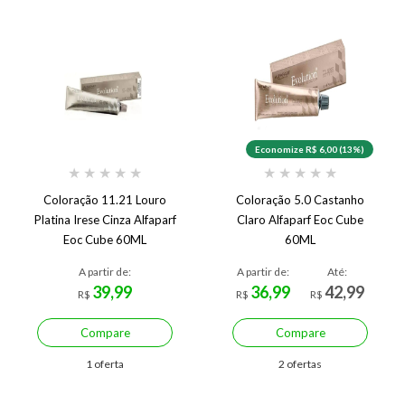
Economize R$ 6,00 (13%)
★
★
★
★
★
★
★
★
★
★
Coloração 11.21 Louro
Coloração 5.0 Castanho
Platina Irese Cinza Alfaparf
Claro Alfaparf Eoc Cube
Eoc Cube 60ML
60ML
A partir de:
A partir de:
Até:
39,99
36,99
42,99
R$
R$
R$
Compare
Compare
1 oferta
2 ofertas