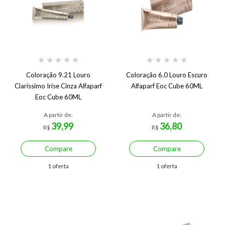
★
★
★
★
★
★
★
★
★
★
Coloração 9.21 Louro
Coloração 6.0 Louro Escuro
Claríssimo Irise Cinza Alfaparf
Alfaparf Eoc Cube 60ML
Eoc Cube 60ML
A partir de:
A partir de:
39,99
36,80
R$
R$
Compare
Compare
1 oferta
1 oferta