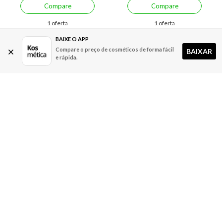
Compare
Compare
1 oferta
1 oferta
BAIXE O APP
Compare o preço de cosméticos de forma fácil
BAIXAR
e rápida.
Economize R$ 6,00 (13%)
Coloração 3.0 Castanho
Coloração 5.3 Castanho
Escuro Alfaparf Eoc Cube
Claro Dourado Alfaparf Eoc
60ML
Cube 60ML
A partir de:
Até:
A partir de:
36,99
42,99
42,99
R$
R$
R$