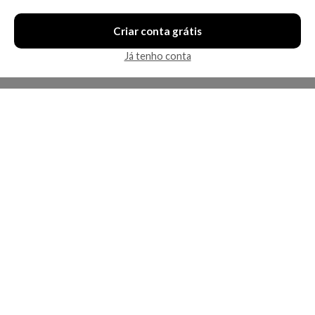
Criar conta grátis
Já tenho conta
A Kosmética
Redes Sociais
Baixe o App