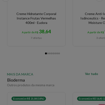
Creme Hidratante Corporal
Creme Anti-I
Instance Frutas Vermelhas
Isdinceutics - Re
400ml - Eudora
Moisture Oi
38,64
A partir de R$
A partir de R$
7 ofertas
3 ofer
Ver tudo
MAIS DA MARCA
Bioderma
Outros produtos da mesma marca
Economize R$ 21,08 (18%)
Economize R$ 16,41 (