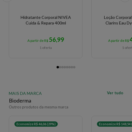
Hidratante Corporal NIVEA
Loção Corporal
Cuida & Repara 400ml
Clarins Eau D
56,99
A partir de R$
A partir de R$
1 oferta
1 ofer
Ver tudo
MAIS DA MARCA
Bioderma
Outros produtos da mesma marca
Economize R$ 46,06 (29%)
Economize R$ 148,54 