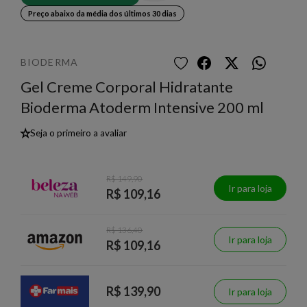
Preço abaixo da média dos últimos 30 dias
BIODERMA
Gel Creme Corporal Hidratante
Bioderma Atoderm Intensive 200 ml
★
Seja o primeiro a avaliar
R$ 149,90
Ir para loja
R$ 109,16
R$ 136,40
Ir para loja
R$ 109,16
R$ 139,90
Ir para loja