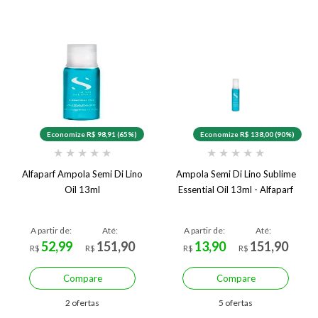
Economize R$ 98,91 (65%)
Economize R$ 138,00 (90%)
★
★
★
★
★
★
★
★
★
★
Alfaparf Ampola Semi Di Lino
Ampola Semi Di Lino Sublime
Oil 13ml
Essential Oil 13ml - Alfaparf
A partir de:
Até:
A partir de:
Até:
52,99
151,90
13,90
151,90
R$
R$
R$
R$
Compare
Compare
2 ofertas
5 ofertas