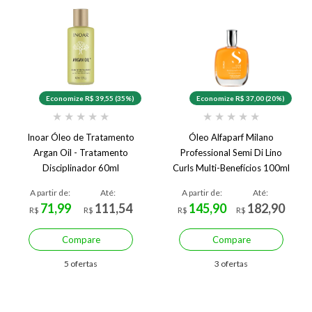
Economize R$ 39,55 (35%)
Economize R$ 37,00 (20%)
★
★
★
★
★
★
★
★
★
★
Inoar Óleo de Tratamento
Óleo Alfaparf Milano
Argan Oil - Tratamento
Professional Semi Di Lino
Disciplinador 60ml
Curls Multi-Benefícios 100ml
A partir de:
Até:
A partir de:
Até:
71,99
111,54
145,90
182,90
R$
R$
R$
R$
Compare
Compare
5 ofertas
3 ofertas