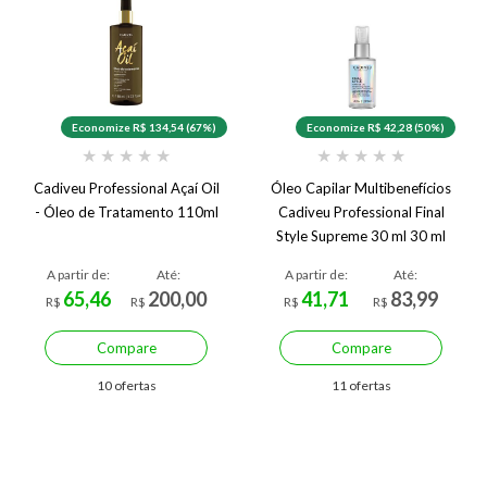
Economize R$ 134,54 (67%)
Economize R$ 42,28 (50%)
★
★
★
★
★
★
★
★
★
★
Cadiveu Professional Açaí Oil
Óleo Capilar Multibenefícios
- Óleo de Tratamento 110ml
Cadiveu Professional Final
Style Supreme 30 ml 30 ml
A partir de:
Até:
A partir de:
Até:
65,46
200,00
41,71
83,99
R$
R$
R$
R$
Compare
Compare
10 ofertas
11 ofertas