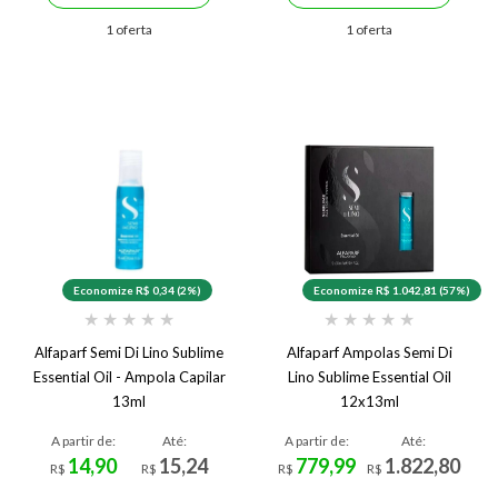
1 oferta
1 oferta
Economize R$ 0,34 (2%)
Economize R$ 1.042,81 (57%)
★
★
★
★
★
★
★
★
★
★
Alfaparf Semi Di Lino Sublime
Alfaparf Ampolas Semi Di
Essential Oil - Ampola Capilar
Lino Sublime Essential Oil
13ml
12x13ml
A partir de:
Até:
A partir de:
Até:
14,90
15,24
779,99
1.822,80
R$
R$
R$
R$