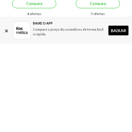
Compare
Compare
4 ofertas
5 ofertas
BAIXE O APP
Compare o preço de cosméticos de forma fácil
BAIXAR
e rápida.
Economize R$ 118,90 (13%)
Economize R$ 70,90 (16%)
Kérastase L'huile De Parfum
Refil Óleo Capilar Kérastase
Revitalizador Óleo Capilar
Chroma Absolu Éclat
A partir de:
Até:
A partir de:
Até:
749,00
867,90
369,00
439,90
R$
R$
R$
R$