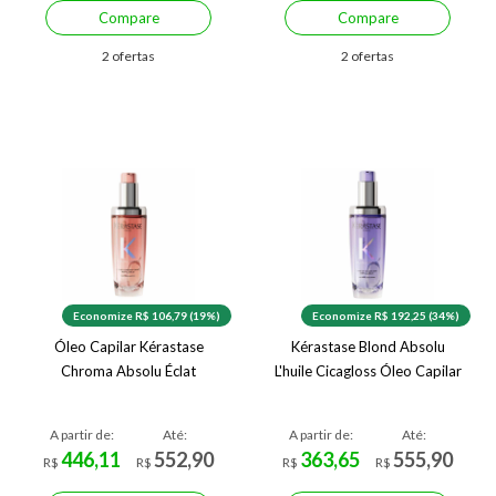
Compare
Compare
2 ofertas
2 ofertas
Economize R$ 106,79 (19%)
Economize R$ 192,25 (34%)
Óleo Capilar Kérastase
Kérastase Blond Absolu
Chroma Absolu Éclat
L'huile Cicagloss Óleo Capilar
A partir de:
Até:
A partir de:
Até:
446,11
552,90
363,65
555,90
R$
R$
R$
R$