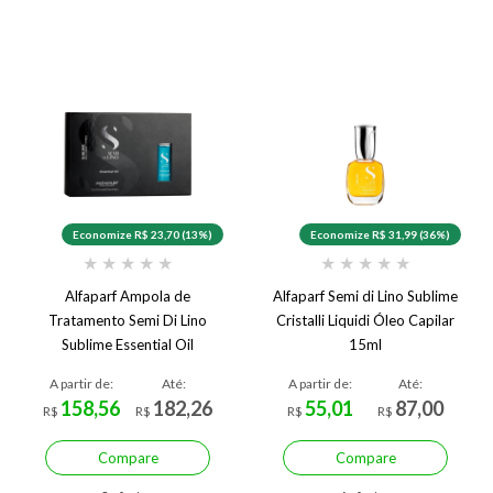
Economize R$ 23,70 (13%)
Economize R$ 31,99 (36%)
★
★
★
★
★
★
★
★
★
★
Alfaparf Ampola de
Alfaparf Semi di Lino Sublime
Tratamento Semi Di Lino
Cristalli Liquidi Óleo Capilar
Sublime Essential Oil
15ml
12x13ml
A partir de:
Até:
A partir de:
Até:
158,56
182,26
55,01
87,00
R$
R$
R$
R$
Compare
Compare