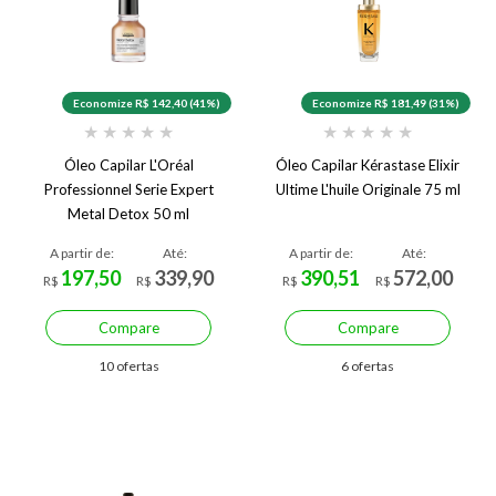
Economize R$ 142,40 (41%)
Economize R$ 181,49 (31%)
★
★
★
★
★
★
★
★
★
★
Óleo Capilar L'Oréal
Óleo Capilar Kérastase Elixir
Professionnel Serie Expert
Ultime L'huile Originale 75 ml
Metal Detox 50 ml
A partir de:
Até:
A partir de:
Até:
197,50
339,90
390,51
572,00
R$
R$
R$
R$
Compare
Compare
10 ofertas
6 ofertas