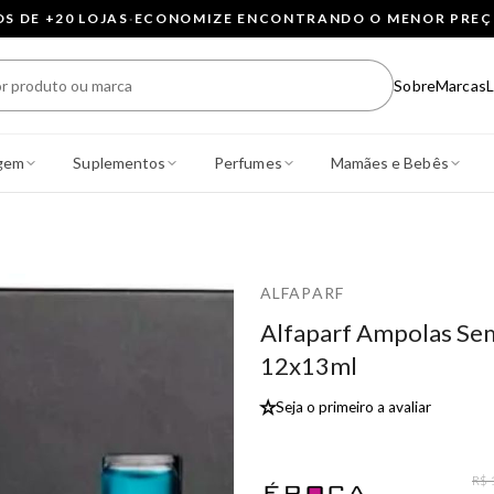
 DE +20 LOJAS
·
ECONOMIZE ENCONTRANDO O MENOR PRE
Sobre
Marcas
L
gem
Suplementos
Perfumes
Mamães e Bebês
ALFAPARF
Alfaparf Ampolas Semi
12x13ml
★
Seja o primeiro a avaliar
R$ 