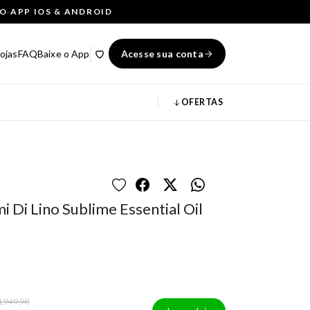
ÇO
·
APP IOS & ANDROID
ojas
FAQ
Baixe o App
Acesse sua conta
OFERTAS
 Di Lino Sublime Essential Oil
1.949,98