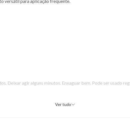
 versátil para aplicação frequente.
s. Deixar agir alguns minutos. Enxaguar bem. Pode ser usado reg
Ver tudo