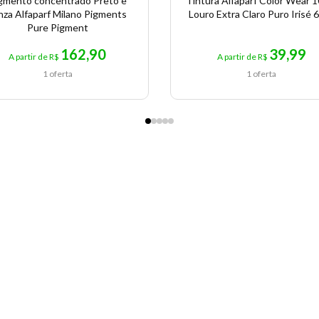
gmento concentrado Preto e
Tintura Alfaparf Color Wear 1
nza Alfaparf Milano Pigments
Louro Extra Claro Puro Irisé 
Pure Pigment
162,90
39,99
A partir de R$
A partir de R$
1 oferta
1 oferta