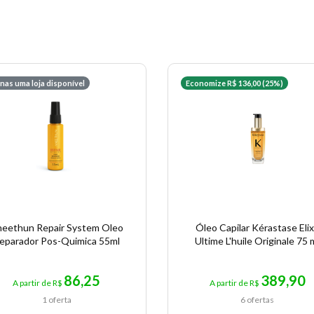
nas uma loja disponível
Economize R$ 136,00 (25%)
eethun Repair System Oleo
Óleo Capilar Kérastase Elix
eparador Pos-Quimica 55ml
Ultime L'huile Originale 75 
86,25
389,90
A partir de R$
A partir de R$
1 oferta
6 ofertas