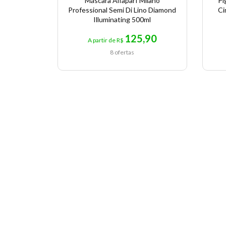
Máscara Alfaparf Milano
Pi
Professional Semi Di Lino Diamond
Ci
Illuminating 500ml
125,90
A partir de R$
8 ofertas