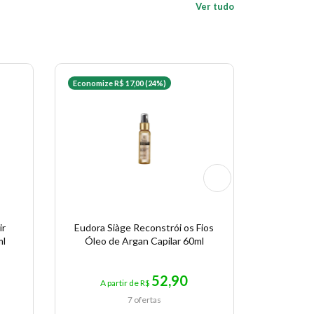
Ver tudo
Economize R$ 17,00 (24%)
Economize 
ir
Eudora Siàge Reconstrói os Fios
Joico K-P
ml
Óleo de Argan Capilar 60ml
Lock Glo
52,90
A partir de R$
A pa
7 ofertas