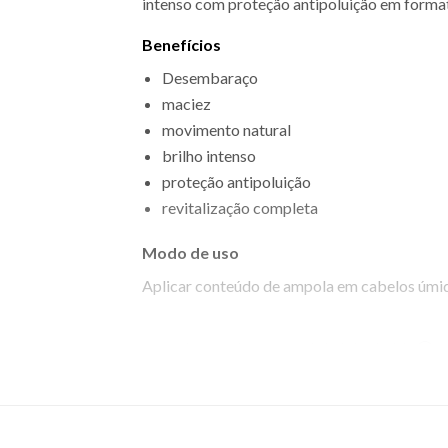
intenso com proteção antipoluição em formato
Benefícios
Desembaraço
maciez
movimento natural
brilho intenso
proteção antipoluição
revitalização completa
Modo de uso
Aplicar conteúdo de ampola em cabelos úmido
EAN: 7891750145805 - 1282
✨ Descrição gerada por IA a partir de dados das lojas