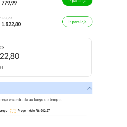
Ir para loja
 779,99
2.734,20
Ir para loja
 1.822,80
eço
22,80
81
reço encontrado ao longo do tempo.