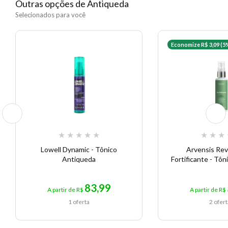
Outras opções de Antiqueda
Selecionados para você
Economize R$ 3,09 (5
★
★
★
★
★
★
★
★
Lowell Dynamic - Tônico
Arvensis Revi
Antiqueda
Fortificante - Tôn
83,99
A partir de R$
A partir de R$
1 oferta
2 ofer