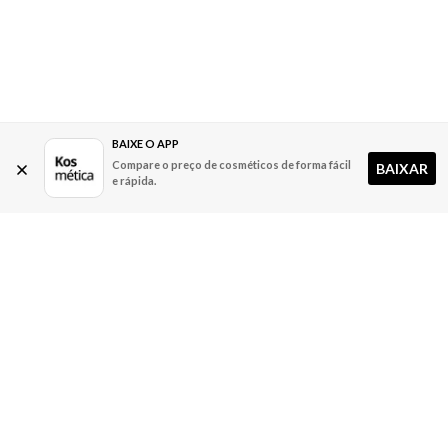
BAIXE O APP
Compare o preço de cosméticos de forma fácil
BAIXAR
e rápida.
A Kosmética
Redes Sociais
Baixe o App
Sobre nós
Contato
FAQ