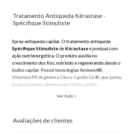
Tratamento Antiqueda Kérastase -
Spécifique Stimuliste
Spray antiqueda capilar. O tratamento antiqueda
Spécifique Stimuliste
de
Kérastase
é pontual com
ação nutrienergética. O produto auxilia no
crescimento dos fios, nutrindo e regenerando desde o
bulbo capilar. Possui tecnologias Aminexil®,
Vitamina PP, Arginine e Gluco-Lipidio GL®, que juntas
proporcionam cabelos mais fortes, sadios,
encorpados e brilhantes. O tratamento antiqueda
Ver tudo
Spécifique Stimuliste
proporciona densidade, o
reforço da fibra e a manutenção da densidade do
afinamento do cabelo, melhorando a textura do fio.
Avaliações de clientes
Seu combate ao enrijecimento do colágeno oferece
mais maleabilidade. A linha
Spécifique
é específica