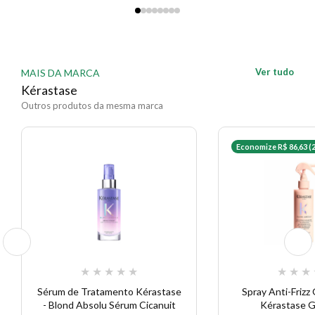
Ver tudo
MAIS DA MARCA
Kérastase
Outros produtos da mesma marca
Economize R$ 86,63 (
★
★
★
★
★
★
★
★
Sérum de Tratamento Kérastase
Spray Anti-Frizz
- Blond Absolu Sérum Cicanuit
Kérastase G