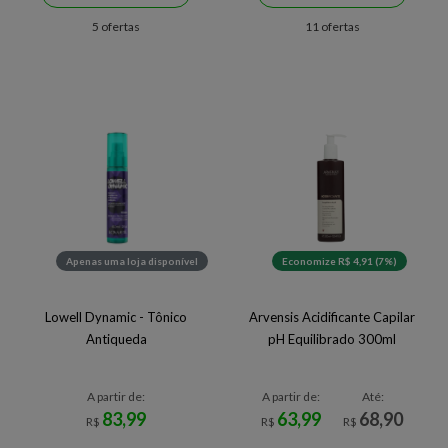
5 ofertas
11 ofertas
Apenas uma loja disponível
Economize R$ 4,91 (7%)
Lowell Dynamic - Tônico
Arvensis Acidificante Capilar
Antiqueda
pH Equilibrado 300ml
A partir de:
A partir de:
Até:
83,99
63,99
68,90
R$
R$
R$