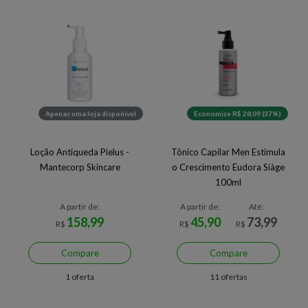
Apenas uma loja disponível
Economize R$ 28,09 (37%)
Loção Antiqueda Pielus -
Tônico Capilar Men Estimula
Mantecorp Skincare
o Crescimento Eudora Siàge
100ml
A partir de:
A partir de:
Até:
158,99
45,90
73,99
R$
R$
R$
Compare
Compare
1 oferta
11 ofertas