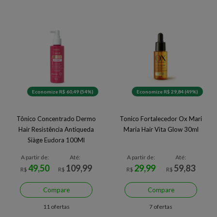
Economize R$ 60,49 (54%)
Economize R$ 29,84 (49%)
Tônico Concentrado Dermo
Tonico Fortalecedor Ox Mari
Hair Resistência Antiqueda
Maria Hair Vita Glow 30ml
Siàge Eudora 100Ml
A partir de:
Até:
A partir de:
Até:
49,50
109,99
29,99
59,83
R$
R$
R$
R$
Compare
Compare
11 ofertas
7 ofertas