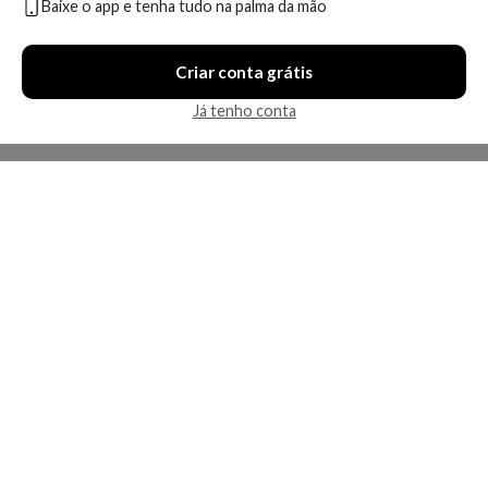
Baixe o app e tenha tudo na palma da mão
Compare
Compare
Criar conta grátis
2 ofertas
5 ofertas
Já tenho conta
Tônico Capilar Alfaparf
Tratamento Antiqueda
Milano - Blends of Many
Kérastase - Spécifique
Rebalancing Tonic
Stimuliste
Produto indisponível
Produto indisponível