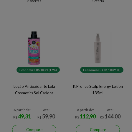
2 ofertas
1 oferta
Economize R$ 10,59 (17%)
Economize R$ 31,10 (21%)
Loção Antioxidante Lola
K.Pro Ice Scalp Energy Lotion
Cosmetics Sol Carioca
135ml
A partir de:
Até:
A partir de:
Até:
49,31
59,90
112,90
144,00
R$
R$
R$
R$
Compare
Compare