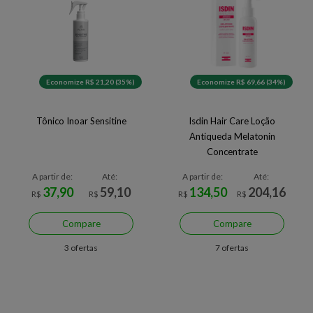
Economize R$ 21,20 (35%)
Economize R$ 69,66 (34%)
Tônico Inoar Sensitine
Isdin Hair Care Loção
Antiqueda Melatonin
Concentrate
A partir de:
Até:
A partir de:
Até:
37,90
59,10
134,50
204,16
R$
R$
R$
R$
Compare
Compare
3 ofertas
7 ofertas