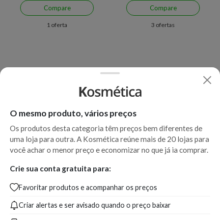
Compare
Compare
1 oferta
3 ofertas
O mesmo produto, vários preços
Os produtos desta categoria têm preços bem diferentes de
uma loja para outra. A Kosmética reúne mais de 20 lojas para
Economize R$ 3,09 (5%)
Economize R$ 24,07 (14%)
você achar o menor preço e economizar no que já ia comprar.
Arvensis Revitalizante
Loção Capilar Weleda
Crie sua conta gratuita para:
Fortificante - Tônico Spray
Revitalizante
Favoritar produtos e acompanhar os preços
60ml
Criar alertas e ser avisado quando o preço baixar
A partir de:
Até:
A partir de:
Até:
52,90
55,99
141,83
165,90
R$
R$
R$
R$