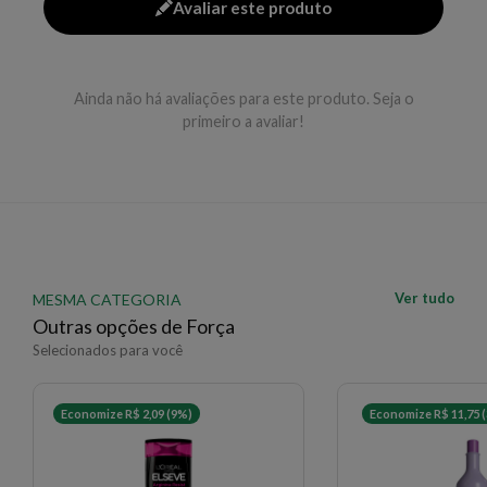
Avaliar este produto
Aplicar nos cabelos molhados, massagear e enxaguar.
Repetir se necessário.
Ainda não há avaliações para este produto. Seja o
EAN: 7899706169424 - 214
primeiro a avaliar!
✨ Descrição gerada por IA a partir de dados das lojas
Ver tudo
MESMA CATEGORIA
Outras opções de Força
Selecionados para você
Economize R$ 2,09 (9%)
Economize R$ 11,75 