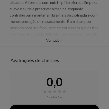
alisados. A fórmula com nutri-lipídio oferece limpeza
suave e ajuda a preservar a maciez, enquanto
contribui para manter a fibra mais disciplinada e com
menos sensação de ressecamento. É um shampoo
pensado para uso frequente em rotinas em que os fios
precisam de cuidado delicado, mas sem abrir mão de
uma limpeza eficaz. O resultado esperado é uma
Ver tudo
sensação de cabelo mais alinhado, confortável e fácil
de desembaraçar, com aparência mais cuidada desde
a lavagem.
Avaliações de clientes
Benefícios
limpar suavemente
0,0
reduzir o ressecamento
manter a disciplina da fibra
★
★
★
★
★
preservar a maciez
0 avaliações
Modo de uso