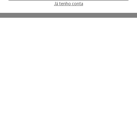
Já tenho conta
A Kosmética
Redes Sociais
Baixe o App
Sobre nós
Contato
FAQ
App
Privacidade
Cookies
Termos
Lojas