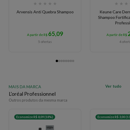
★
★
★
★
★
★
★
★
Arvensis Anti Quebra Shampoo
Keune Care Derm
Shampoo Fortifi
Professi
65,09
A partir de R$
A partir de R$
5 ofertas
4 ofer
Ver tudo
MAIS DA MARCA
L'oréal Professionnel
Outros produtos da mesma marca
Economize R$ 8,09 (18%)
Economize R$ 3,00 (1