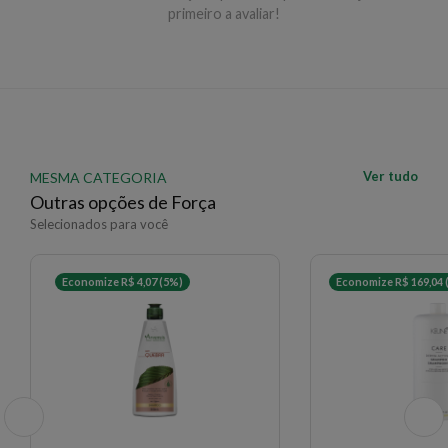
repita a aplicação.
primeiro a avaliar!
EAN: 7899706189385 - 192
✨ Descrição gerada por IA a partir de dados das lojas
Ver tudo
MESMA CATEGORIA
Outras opções de Força
Selecionados para você
Economize R$ 4,07 (5%)
Economize R$ 169,04 