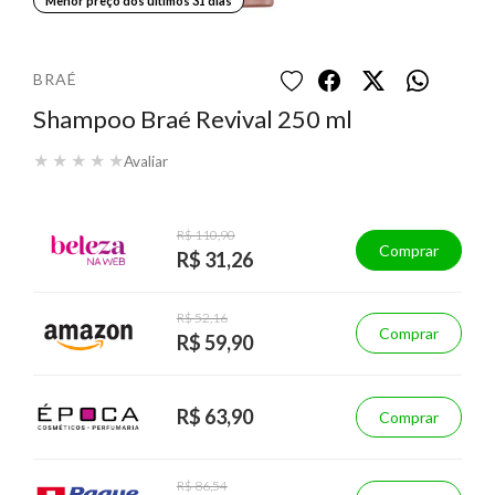
Menor preço dos últimos 31 dias
BRAÉ
Shampoo Braé Revival 250 ml
★
★
★
★
★
Avaliar
R$ 110,90
Comprar
R$ 31,26
R$ 52,16
Comprar
R$ 59,90
R$ 63,90
Comprar
R$ 86,54