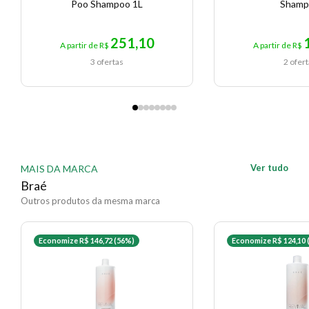
Poo Shampoo 1L
Shamp
251,10
A partir de R$
A partir de R$
3 ofertas
2 ofer
Ver tudo
MAIS DA MARCA
Braé
Outros produtos da mesma marca
Economize R$ 146,72 (56%)
Economize R$ 124,10 