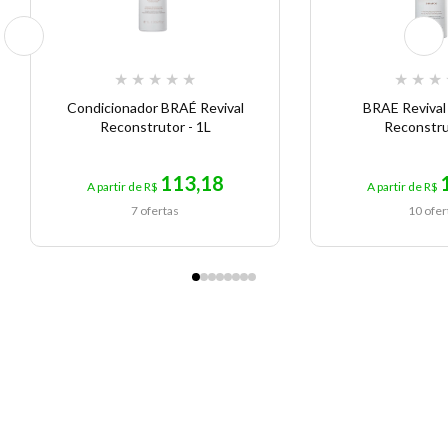
★
★
★
★
★
★
★
★
Condicionador BRAÉ Revival
BRAE Reviva
Reconstrutor - 1L
Reconstru
113,18
A partir de R$
A partir de R$
7 ofertas
10 ofer