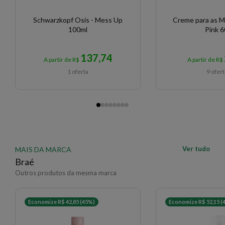
Schwarzkopf Osis - Mess Up
Creme para as 
100ml
Pink 
137,74
A partir de R$
A partir de R$
1 oferta
9 ofer
Ver tudo
MAIS DA MARCA
Braé
Outros produtos da mesma marca
Economize R$ 42,85 (45%)
Economize R$ 52,15 (