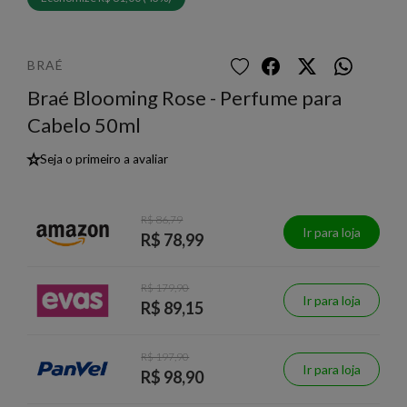
BRAÉ
Braé Blooming Rose - Perfume para
Cabelo 50ml
★
Seja o primeiro a avaliar
R$ 86,79
Ir para loja
R$ 78,99
R$ 179,90
Ir para loja
R$ 89,15
R$ 197,90
Ir para loja
R$ 98,90