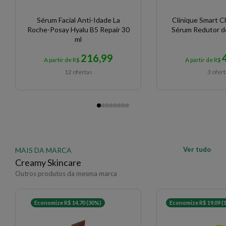
Sérum Facial Anti-Idade La
Clinique Smart Cli
Roche-Posay Hyalu B5 Repair 30
Sérum Redutor d
ml
216,99
A partir de R$
A partir de R$
12 ofertas
3 ofer
Ver tudo
MAIS DA MARCA
Creamy Skincare
Outros produtos da mesma marca
Economize R$ 14,70 (30%)
Economize R$ 19,09 (