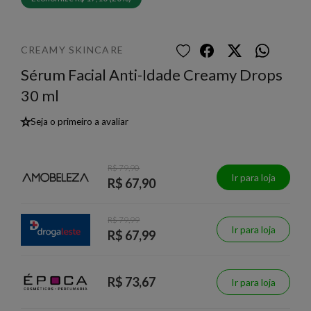
CREAMY SKINCARE
Sérum Facial Anti-Idade Creamy Drops
30 ml
★
Seja o primeiro a avaliar
R$ 79,90
Ir para loja
R$ 67,90
R$ 79,99
Ir para loja
R$ 67,99
R$ 73,67
Ir para loja